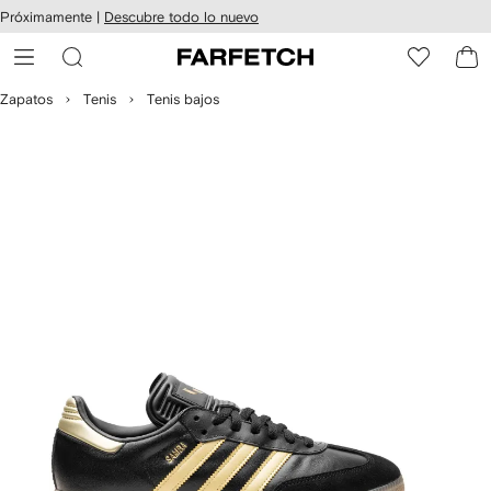
cesibilidad
Ir al
Próximamente |
Descubre todo lo nuevo
contenido
ARFETCH
principal
Zapatos
Tenis
Tenis bajos