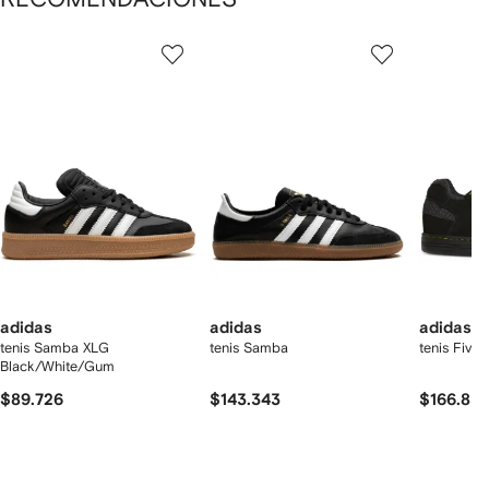
Mostrando
1
2
3
de
de
de
de
12
12
12
2
rtículos
adidas
adidas
adidas
tenis Samba XLG
tenis Samba
tenis Five 
Black/White/Gum
$89.726
$143.343
$166.83