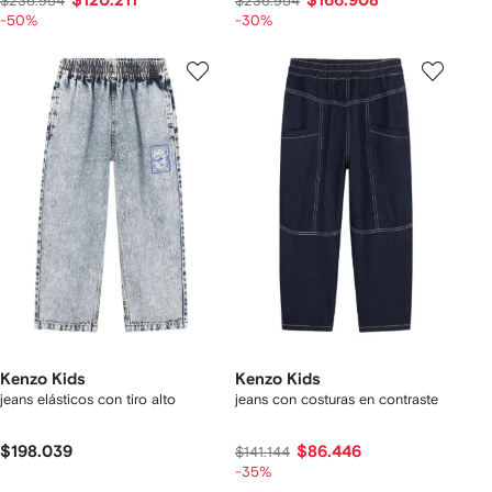
$120.211
$166.908
$236.954
$236.954
-50%
-30%
Kenzo Kids
Kenzo Kids
jeans elásticos con tiro alto
jeans con costuras en contraste
$198.039
$86.446
$141.144
-35%