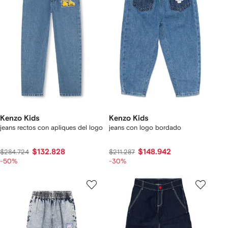
Kenzo Kids
Kenzo Kids
jeans rectos con apliques del logo
jeans con logo bordado
$132.828
$148.942
$284.724
$211.287
-50%
-30%