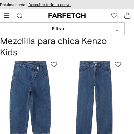
cesibilidad
Ir al
Próximamente |
Descubre todo lo nuevo
contenido
ARFETCH
principal
Filtrar
Mezclilla para chica Kenzo
Kids