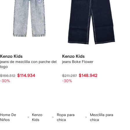
Kenzo Kids
Kenzo Kids
jeans de mezclilla con parche del
jeans Boke Flower
logo
$114.934
$148.942
$166.312
$211.287
-30%
-30%
Home De
Kenzo
Ropa para
Mezclilla para
Niños
Kids
chica
chica