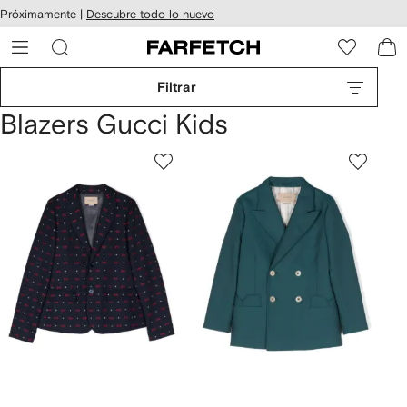
cesibilidad
Ir al
Próximamente |
Descubre todo lo nuevo
contenido
ARFETCH
principal
Filtrar
Blazers Gucci Kids