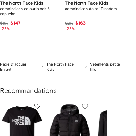
The North Face Kids
The North Face Kids
combinaison colour block à
combinaison de ski Freedom
capuche
$147
$163
$197
$218
-25%
-25%
Page D'accueil
The North Face
Vêtements petite
Enfant
Kids
fille
Recommandations
1
2
3
ur
sur
sur
sur
2
12
12
12
rticle(s)