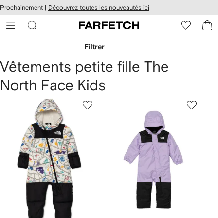
Passer
cessibilité
Prochainement |
Découvrez toutes les nouveautés ici
au
hez
contenu
ARFETCH
principal
Filtrer
Vêtements petite fille The
North Face Kids