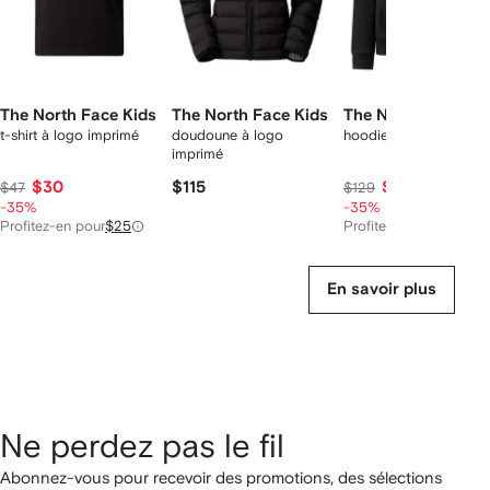
The North Face Kids
The North Face Kids
The North Face Ki
t-shirt à logo imprimé
doudoune à logo
hoodie zippé à logo
imprimé
$30
$115
$83
$47
$129
-35%
-35%
Profitez-en pour
$25
Profitez-en pour
$80
En savoir plus
Ne perdez pas le fil
Abonnez-vous pour recevoir des promotions, des sélections