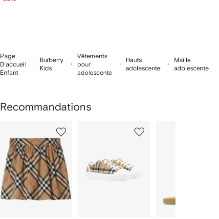
Page
Vêtements
Burberry
Hauts
Maille
D'accueil
pour
Kids
adolescente
adolescente
Enfant
adolescente
Recommandations
1
2
3
ur
sur
sur
sur
2
12
12
12
rticle(s)