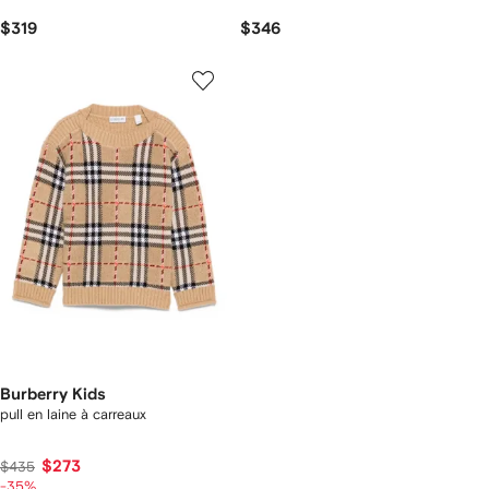
$319
$346
Burberry Kids
pull en laine à carreaux
$273
$435
-35%