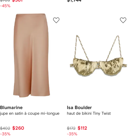
$361
$1,744
$703
-45%
Blumarine
Isa Boulder
jupe en satin à coupe mi-longue
haut de bikini Tiny Twist
$260
$112
$402
$172
-35%
-35%