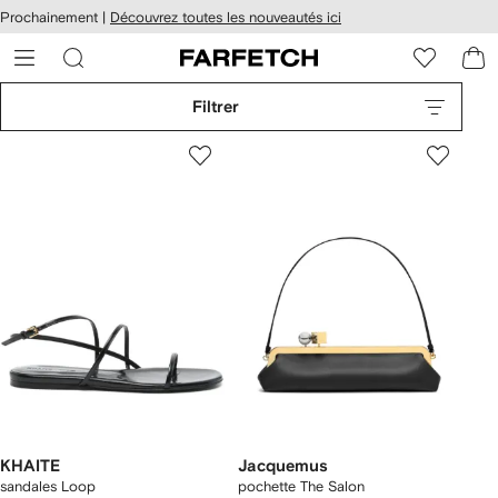
Passer
cessibilité
Prochainement |
Découvrez toutes les nouveautés ici
au
hez
contenu
ARFETCH
principal
Filtrer
KHAITE
Jacquemus
sandales Loop
pochette The Salon