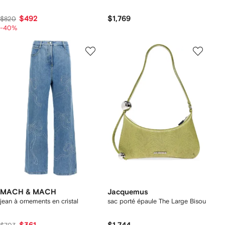
$492
$1,769
$820
-40%
MACH & MACH
Jacquemus
jean à ornements en cristal
sac porté épaule The Large Bisou