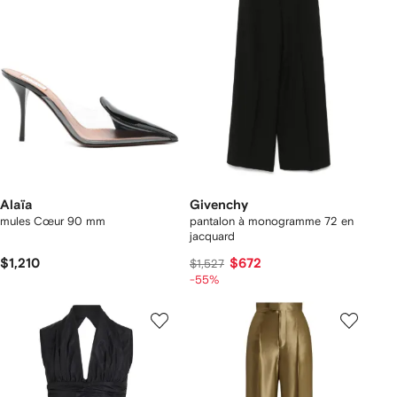
Alaïa
Givenchy
mules Cœur 90 mm
pantalon à monogramme 72 en
jacquard
$1,210
$672
$1,527
-55%