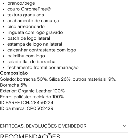
branco/bege
couro ChromeFree®
textura granulada
acabamento de camurça
bico arredondado
lingueta com logo gravado
patch de logo lateral
estampa de logo na lateral
calcanhar contrastante com logo
palmilha com logo
solado flat de borracha
fechamento frontal por amarração
Composição
Solado:
borracha 50%,
Sílica 26%,
outros materiais 19%,
Borracha 5%
Exterior:
Organic Leather 100%
Forro:
poliéster reciclado 100%
ID FARFETCH:
28456224
ID da marca:
CP0502429
ENTREGAS, DEVOLUÇÕES E VENDEDOR
RECOMENDAÇÕES