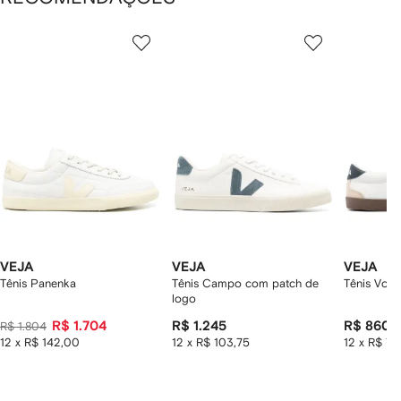
Mostrando
1
2
3
de
de
de
de
12
12
12
2
tens
VEJA
VEJA
VEJA
Tênis Panenka
Tênis Campo com patch de
Tênis Voll
logo
R$ 1.704
R$ 1.245
R$ 860
R$ 1.804
12 x R$ 142,00
12 x R$ 103,75
12 x R$ 71