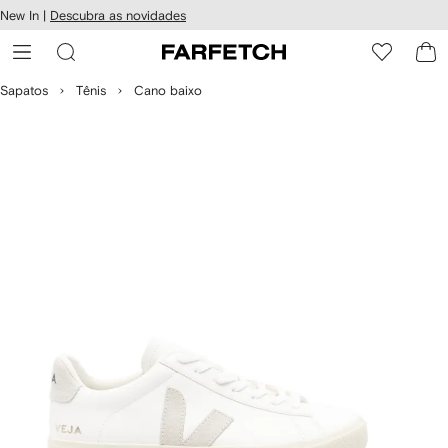
Pular
New In |
Descubra as novidades
essibilidade
para o
 FARFETCH
conteúdo
principal
Sapatos
Tênis
Cano baixo