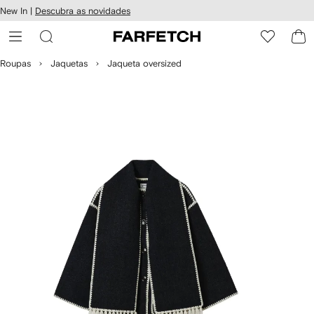
Pular
New In |
Descubra as novidades
essibilidade
para o
 FARFETCH
conteúdo
principal
Roupas
Jaquetas
Jaqueta oversized