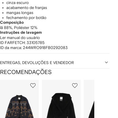
cinza escuro
acabamento de franjas
mangas longas
fechamento por botão
Composição
lã 88%,
Poliéster 12%
Instruções de lavagem
Ler manual do usuário
ID FARFETCH:
33105785
ID da marca:
244WRO918FB0292083
ENTREGAS, DEVOLUÇÕES E VENDEDOR
RECOMENDAÇÕES
Mostrando
1
2
3
de
de
de
de
12
12
12
2
tens