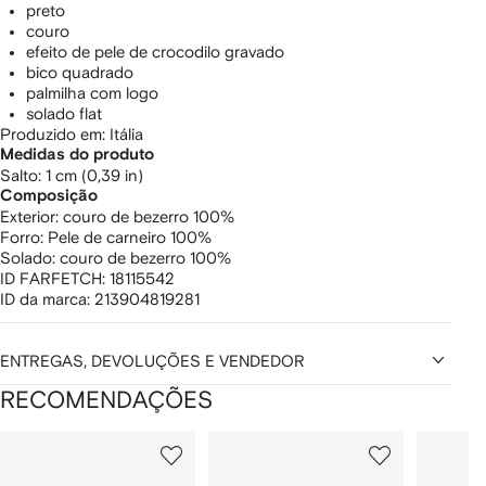
preto
couro
efeito de pele de crocodilo gravado
bico quadrado
palmilha com logo
solado flat
Produzido em: Itália
Medidas do produto
salto: 1 cm (0,39 in)
Composição
Exterior:
couro de bezerro 100%
Forro:
Pele de carneiro 100%
Solado:
couro de bezerro 100%
ID FARFETCH:
18115542
ID da marca:
213904819281
ENTREGAS, DEVOLUÇÕES E VENDEDOR
RECOMENDAÇÕES
Mostrando
1
2
3
de
de
de
de
12
12
12