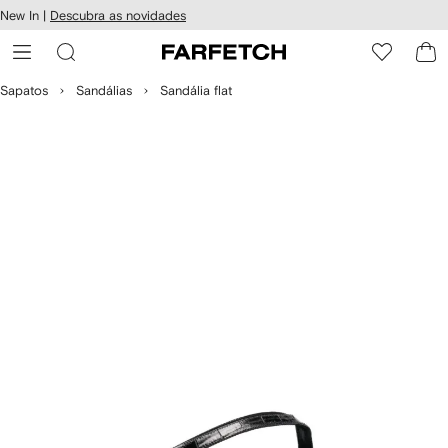
Pular
New In |
Descubra as novidades
essibilidade
para o
 FARFETCH
conteúdo
principal
Sapatos
Sandálias
Sandália flat