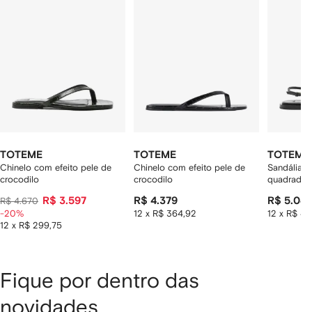
2
tens
TOTEME
TOTEME
TOTEME
Chinelo com efeito pele de
Chinelo com efeito pele de
Sandália T
crocodilo
crocodilo
quadrado
R$ 3.597
R$ 4.379
R$ 5.04
R$ 4.670
-20%
12 x R$ 364,92
12 x R$ 4
12 x R$ 299,75
Fique por dentro das
novidades