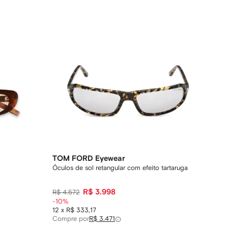
TOM FORD Eyewear
Óculos de sol retangular com efeito tartaruga
R$ 3.998
R$ 4.572
-10%
12 x R$ 333,17
Compre por
R$ 3.471