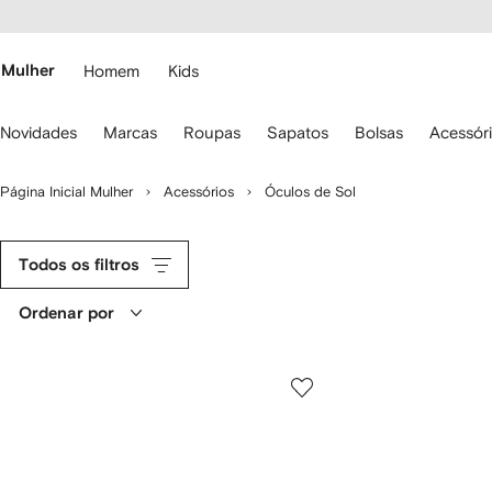
Pular
essibilidade
para o
 FARFETCH
conteúdo
principal
Mulher
Homem
Kids
se
Novidades
Marcas
Roupas
Sapatos
Bolsas
Acessór
s
etas
o
Página Inicial Mulher
Acessórios
Óculos de Sol
eclado
ara
avegar.
Todos os filtros
Ordenar por