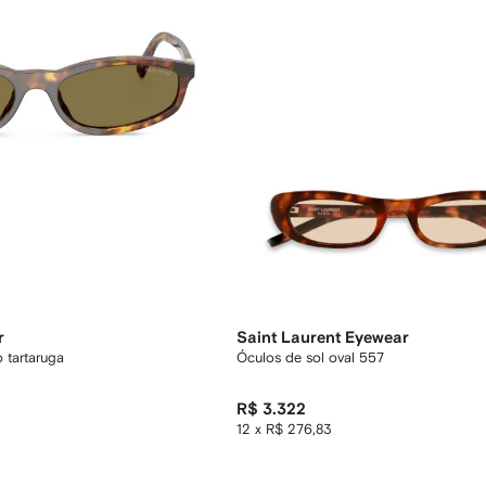
r
Saint Laurent Eyewear
o tartaruga
Óculos de sol oval 557
R$ 3.322
12 x R$ 276,83