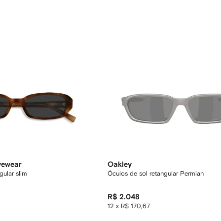
yewear
Oakley
gular slim
Óculos de sol retangular Permian
R$ 2.048
12 x R$ 170,67