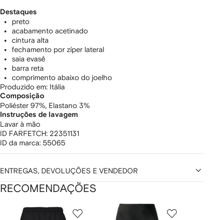
Destaques
preto
acabamento acetinado
cintura alta
fechamento por zíper lateral
saia evasê
barra reta
comprimento abaixo do joelho
Produzido em: Itália
Composição
Poliéster 97%,
Elastano 3%
Instruções de lavagem
Lavar à mão
ID FARFETCH:
22351131
ID da marca:
55065
ENTREGAS, DEVOLUÇÕES E VENDEDOR
RECOMENDAÇÕES
Mostrando
1
2
3
de
de
de