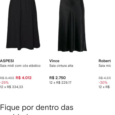
de
12
12
12
2
tens
ASPESI
Vince
Roberto 
Saia midi com cós elástico
Saia cintura alta
Saia midi 
R$ 4.012
R$ 2.750
R$ 5.493
R$ 4.319
-25%
12 x R$ 229,17
-30%
12 x R$ 334,33
12 x R$ 2
Fique por dentro das