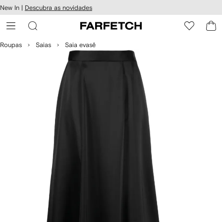
Pular
New In |
Descubra as novidades
essibilidade
para o
 FARFETCH
conteúdo
principal
Roupas
Saias
Saia evasê