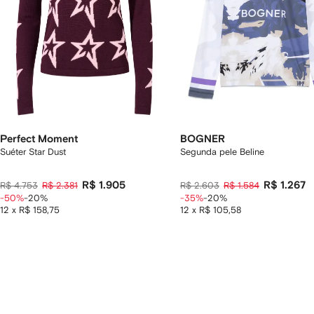
Perfect Moment
BOGNER
Suéter Star Dust
Segunda pele Beline
R$ 1.905
R$ 1.267
R$ 4.753
R$ 2.381
R$ 2.603
R$ 1.584
-50%
-20%
-35%
-20%
12 x R$ 158,75
12 x R$ 105,58