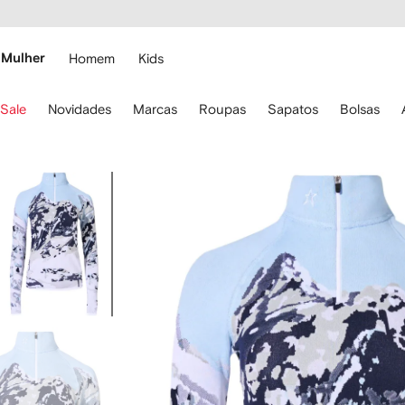
Pular
essibilidade
para o
 FARFETCH
conteúdo
principal
Mulher
Homem
Kids
se
Sale
Novidades
Marcas
Roupas
Sapatos
Bolsas
s
etas
o
eclado
Imagem
ara
2
avegar.
de
2