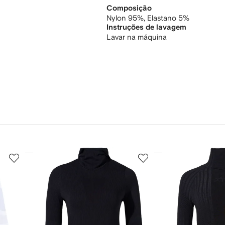
Composição
Nylon 95%,
Elastano 5%
Instruções de lavagem
Lavar na máquina
3
4
de
de
12
12