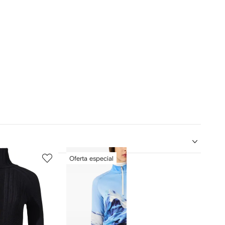
5
6
Oferta especial
de
de
12
12