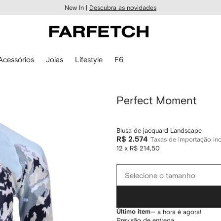
New In |
Descubra as novidades
Acessórios
Joias
Lifestyle
F6
Perfect Moment
Blusa de jacquard Landscape
R$ 2.574
Taxas de importação inc
12 x R$ 214,50
Selecione
Selecione o tamanho
o
tamanho
Último item
— a hora é agora!
Previsão de entrega