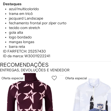
Destaques
azul/multicolorido
trama em tricô
jacquard Landscape
fechamento frontal por zíper curto
tecido com stretch
gola alta
logo bordado
mangas longas
barra reta
ID FARFETCH:
25257430
ID da marca:
W30011222241
RECOMENDAÇÕES
ENTREGAS, DEVOLUÇÕES E VENDEDOR
ostrando
1
2
Oferta especial
Oferta especial
de
de
e
12
12
2
tens