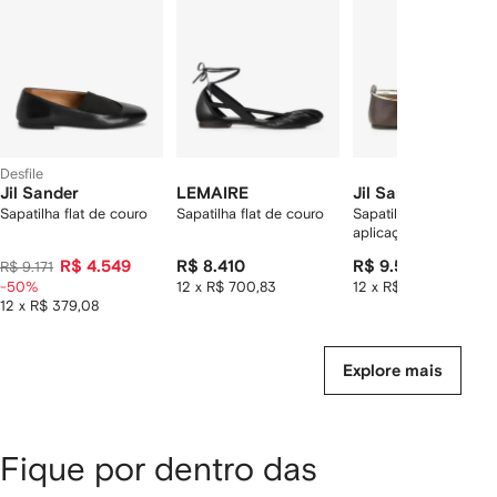
2
tens
Desfile
Jil Sander
LEMAIRE
Jil Sander
Sapatilha flat de couro
Sapatilha flat de couro
Sapatilha bico fino c
aplicação de argola
R$ 4.549
R$ 8.410
R$ 9.590
R$ 9.171
-50%
12 x R$ 700,83
12 x R$ 799,17
12 x R$ 379,08
Explore mais
Fique por dentro das