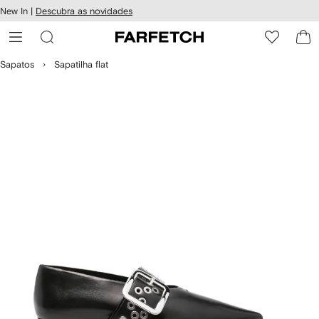
Pular
New In |
Descubra as novidades
essibilidade
para o
 FARFETCH
conteúdo
principal
Sapatos
Sapatilha flat