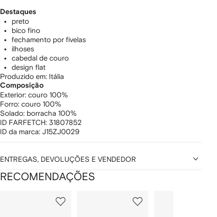
Destaques
preto
bico fino
fechamento por fivelas
ilhoses
cabedal de couro
design flat
Produzido em: Itália
Composição
Exterior:
couro 100%
Forro:
couro 100%
Solado:
borracha 100%
ID FARFETCH:
31807852
ID da marca:
J15ZJ0029
ENTREGAS, DEVOLUÇÕES E VENDEDOR
RECOMENDAÇÕES
Mostrando
1
2
3
de
de
de
de
12
12
12