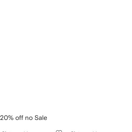
20% off no Sale
1
2