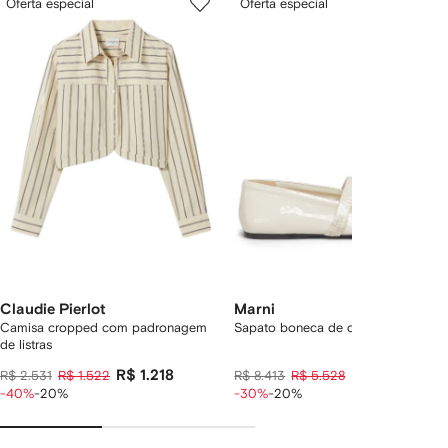
Oferta especial
Oferta especial
Pular
de
de
carrossel
4
4
Claudie Pierlot
Marni
Camisa cropped com padronagem
Sapato boneca de couro enverniza
de listras
R$ 1.218
R$ 4.422
R$ 2.531
R$ 1.522
R$ 8.413
R$ 5.528
-40%
-20%
-30%
-20%