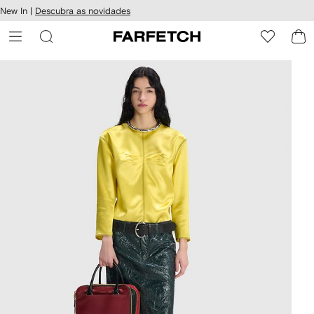
Pular
New In |
Descubra as novidades
essibilidade
para o
 FARFETCH
conteúdo
principal