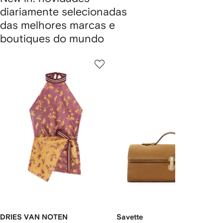
diariamente selecionadas
das melhores marcas e
boutiques do mundo
1
2
Pular
de
de
carrossel
4
4
DRIES VAN NOTEN
Savette