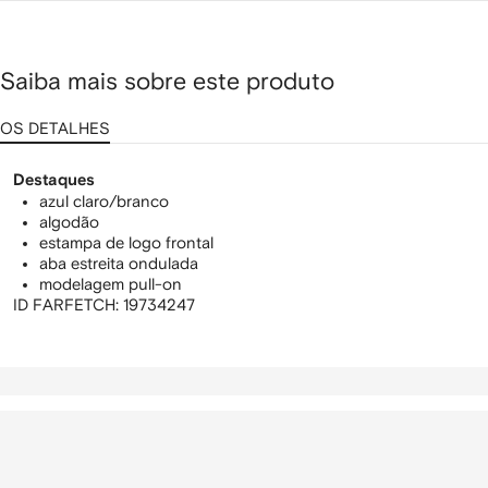
bordado
Saiba mais sobre este produto
OS DETALHES
Destaques
azul claro/branco
algodão
estampa de logo frontal
aba estreita ondulada
modelagem pull-on
ID FARFETCH:
19734247