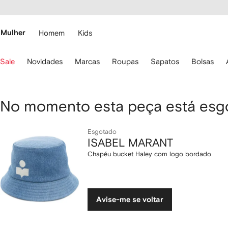
Pular
essibilidade
para o
 FARFETCH
conteúdo
principal
Mulher
Homem
Kids
se
Sale
Novidades
Marcas
Roupas
Sapatos
Bolsas
s
etas
o
eclado
ISABEL
No momento esta peça está esg
ara
avegar.
MARANT
Esgotado
ISABEL MARANT
Chapéu
Chapéu bucket Haley com logo bordado
bucket
Haley
Avise-me se voltar
com
logo