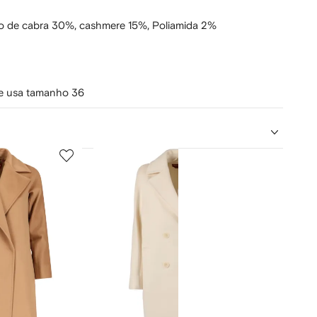
o de cabra 30%,
cashmere 15%,
Poliamida 2%
) e usa tamanho 36
5
6
de
de
12
12