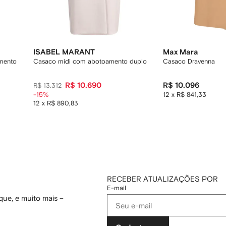
ISABEL MARANT
Max Mara
mento
Casaco midi com abotoamento duplo
Casaco Dravenna
R$ 10.690
R$ 10.096
R$ 13.312
-15%
12 x R$ 841,33
12 x R$ 890,83
RECEBER ATUALIZAÇÕES POR
E-mail
ue, e muito mais –