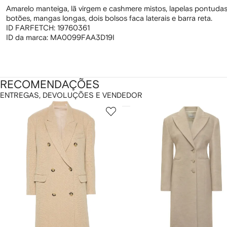
Amarelo manteiga, lã virgem e cashmere mistos, lapelas pontudas
botões, mangas longas, dois bolsos faca laterais e barra reta.
ID FARFETCH:
19760361
ID da marca:
MA0099FAA3D19I
RECOMENDAÇÕES
ENTREGAS, DEVOLUÇÕES E VENDEDOR
ostrando
1
2
de
de
e
12
12
2
tens