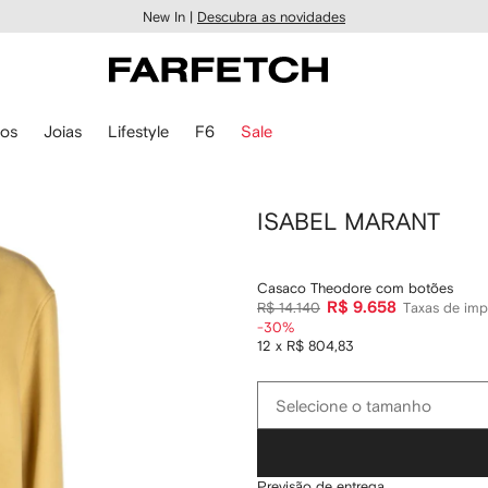
New In |
Descubra as novidades
ios
Joias
Lifestyle
F6
Sale
ISABEL MARANT
Casaco Theodore com botões
R$ 9.658
R$ 14.140
Taxas de imp
-30%
12 x R$ 804,83
Selecione
Selecione o tamanho
o
tamanho
Previsão de entrega