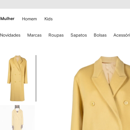
Pular
essibilidade
para o
 FARFETCH
conteúdo
principal
Mulher
Homem
Kids
se
Novidades
Marcas
Roupas
Sapatos
Bolsas
Acessór
s
etas
o
eclado
Imagem
ara
1
avegar.
de
4