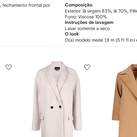
, fechamento frontal por
Composição
Exterior:
lã virgem 83%,
lã 70%,
Pêl
Forro:
Viscose 100%
Instruções de lavagem
Lavar somente a seco
O look
O(a) modelo mede 1,8 m (5 ft 11 in
3
4
de
de
12
12