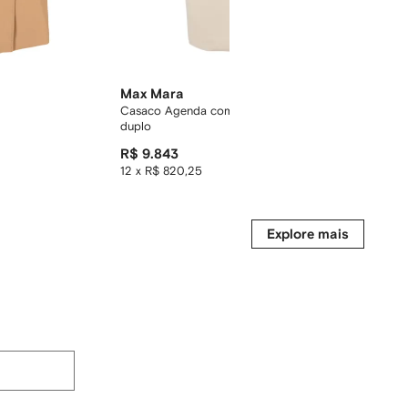
Max Mara
Max Ma
Casaco Agenda com abotoamento
Casaco de
duplo
R$ 9.843
R$ 11.933
12 x R$ 820,25
12 x R$ 8
Explore mais