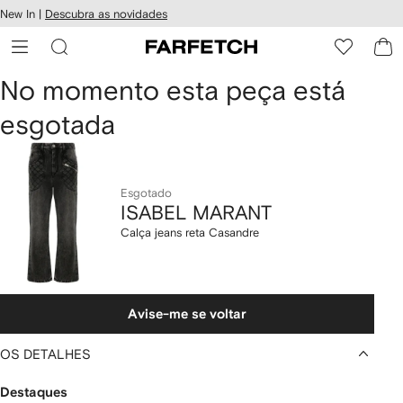
Pular
New In |
Descubra as novidades
essibilidade
para o
 FARFETCH
conteúdo
principal
ISABEL
No momento esta peça está
esgotada
MARANT
Calça
jeans
Esgotado
ISABEL MARANT
reta
Calça jeans reta Casandre
Casandre
Avise-me se voltar
OS DETALHES
Destaques