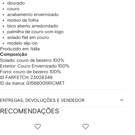
dourado
couro
acabamento envernizado
motivo de folha
bico aberto arredondado
palmilha de couro com logo
solado flat em couro
modelo slip-on
Produzido em: Itália
Composição
Solado:
couro de bezerro 100%
Exterior:
Couro Envernizado 100%
Forro:
couro de bezerro 100%
ID FARFETCH:
23028349
ID da marca:
G1568005RICMET
ENTREGAS, DEVOLUÇÕES E VENDEDOR
RECOMENDAÇÕES
Mostrando
1
2
3
de
de
de
de
12
12
12