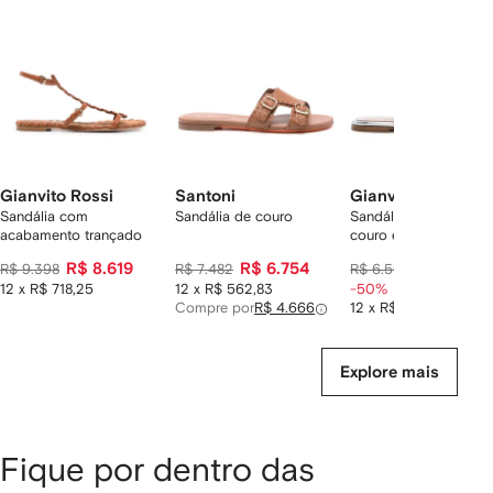
2
tens
Gianvito Rossi
Santoni
Gianvito Rossi
Sandália com
Sandália de couro
Sandália Lucrezia de
acabamento trançado
couro envernizado
R$ 8.619
R$ 6.754
R$ 3.213
R$ 9.398
R$ 7.482
R$ 6.500
12 x R$ 718,25
12 x R$ 562,83
-50%
Compre por
R$ 4.666
12 x R$ 267,75
Explore mais
Fique por dentro das