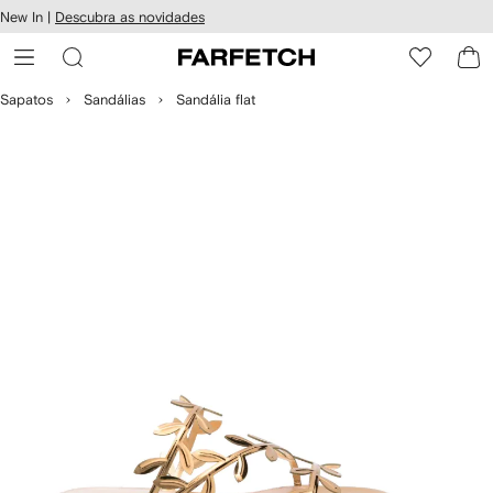
Pular
New In |
Descubra as novidades
essibilidade
para o
 FARFETCH
conteúdo
principal
Sapatos
Sandálias
Sandália flat