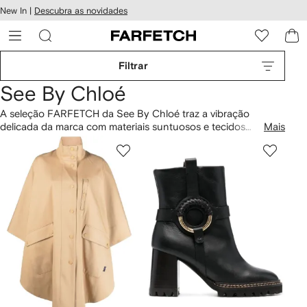
Pular
New In |
Descubra as novidades
essibilidade
para o
 FARFETCH
conteúdo
principal
Filtrar
See By Chloé
A seleção FARFETCH da See By Chloé traz a vibração
delicada da marca com materiais suntuosos e tecidos
Mais
naturais. Adote a estética elegante da grife com peças
minimalistas sutis ou invista em modelos com detalhes
irreverentes. De lindas blusas de bordado inglês a botas de
couro em tons ricos, espere por peças básicas de guarda-
roupa com uma sensibilidade parisiense distinta. Conheça
também a moda
Chloé
online na FARFETCH.