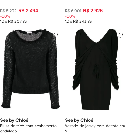
R$ 2.494
R$ 2.926
R$ 5.292
R$ 6.001
-50%
-50%
12 x R$ 207,83
12 x R$ 243,83
See by Chloé
See by Chloé
Blusa de tricô com acabamento
Vestido de jersey com decote em
ondulado
V