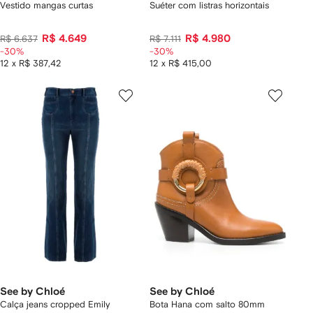
Vestido mangas curtas
Suéter com listras horizontais
R$ 4.649
R$ 4.980
R$ 6.637
R$ 7.111
-30%
-30%
12 x R$ 387,42
12 x R$ 415,00
See by Chloé
See by Chloé
Calça jeans cropped Emily
Bota Hana com salto 80mm