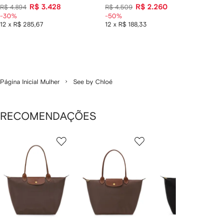
R$ 3.428
R$ 2.260
R$ 4.894
R$ 4.509
-30%
-50%
12 x R$ 285,67
12 x R$ 188,33
Página Inicial Mulher
See by Chloé
RECOMENDAÇÕES
Mostrando
1
2
3
de
de
de
de
12
12
12
2
tens