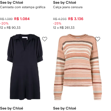
See by Chloé
See by Chloé
Camiseta com estampa gráfica
Calça jeans cenoura
R$ 1.084
R$ 3.136
R$ 1.389
R$ 4.293
-20%
-25%
12 x R$ 90,33
12 x R$ 261,33
See by Chloé
See by Chloé