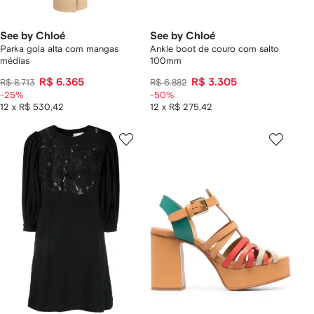
See by Chloé
See by Chloé
Parka gola alta com mangas
Ankle boot de couro com salto
médias
100mm
R$ 6.365
R$ 3.305
R$ 8.713
R$ 6.882
-25%
-50%
12 x R$ 530,42
12 x R$ 275,42