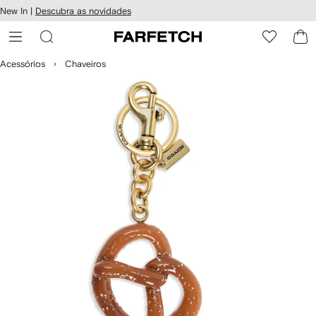
Pular
New In |
Descubra as novidades
essibilidade
para o
 FARFETCH
conteúdo
principal
Acessórios
Chaveiros