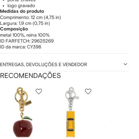
logo gravado
Medidas do produto
comprimento: 12 cm (4,75 in)
largura: 1,9 cm (0,75 in)
Composição
metal 100%,
reina 100%
ID FARFETCH:
29625269
ID da marca:
CY398
ENTREGAS, DEVOLUÇÕES E VENDEDOR
RECOMENDAÇÕES
Mostrando
1
2
3
de
de
de
de
12
12
12
2
tens