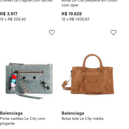
Chinelo Le Cagole com tachas
Bolsa Le City pequena em couro
com zíper
R$ 3.917
R$ 19.628
12 x R$ 326,42
12 x R$ 1.635,67
Balenciaga
Balenciaga
Porta-cartões Le City com
Bolsa tote Le City média
pingente