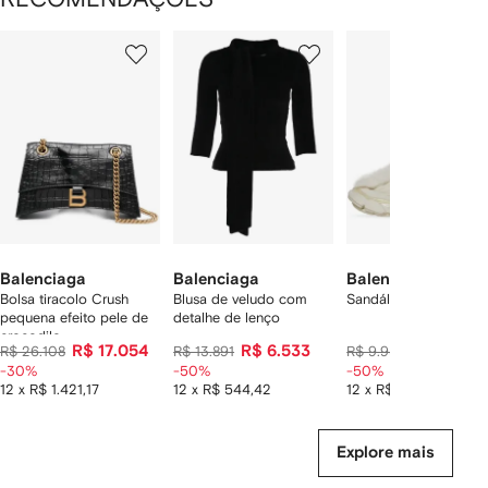
Mostrando
1
2
3
de
de
de
de
12
12
12
2
tens
Balenciaga
Balenciaga
Balenciaga
Bolsa tiracolo Crush
Blusa de veludo com
Sandália Furry
pequena efeito pele de
detalhe de lenço
crocodilo
R$ 17.054
R$ 6.533
R$ 4.711
R$ 26.108
R$ 13.891
R$ 9.952
-30%
-50%
-50%
12 x R$ 1.421,17
12 x R$ 544,42
12 x R$ 392,58
Explore mais