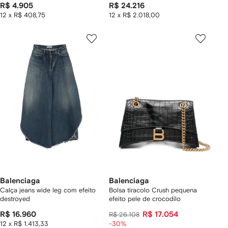
R$ 4.905
R$ 24.216
12 x R$ 408,75
12 x R$ 2.018,00
Balenciaga
Balenciaga
Calça jeans wide leg com efeito
Bolsa tiracolo Crush pequena
destroyed
efeito pele de crocodilo
R$ 16.960
R$ 17.054
R$ 26.108
12 x R$ 1.413,33
-30%