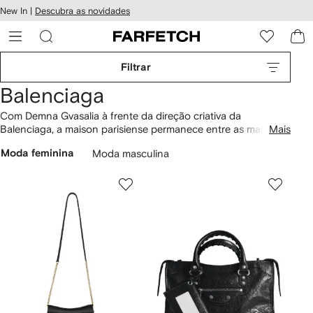
Pular
New In |
Descubra as novidades
essibilidade
para o
 FARFETCH
conteúdo
principal
Filtrar
Balenciaga
Com Demna Gvasalia à frente da direção criativa da
Balenciaga, a maison parisiense permanece entre as mais
Mais
influentes marcas do mundo. Ao unir perfeitamente a tradição
Moda feminina
Moda masculina
inovadora da grife com sua visão vanguardista, Gvasalia cria
uma alfaiataria impecável e uma aproximação pós-modernista
da moda. Confira a coleção feminina Balenciaga, além do
estilo
Balenciaga masculino
. Descubra o legado da
marca
Balenciaga
no Style Guide FARFETCH.