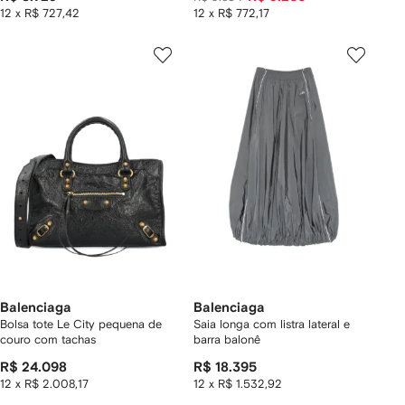
12 x R$ 727,42
12 x R$ 772,17
Balenciaga
Balenciaga
Bolsa tote Le City pequena de
Saia longa com listra lateral e
couro com tachas
barra balonê
R$ 24.098
R$ 18.395
12 x R$ 2.008,17
12 x R$ 1.532,92