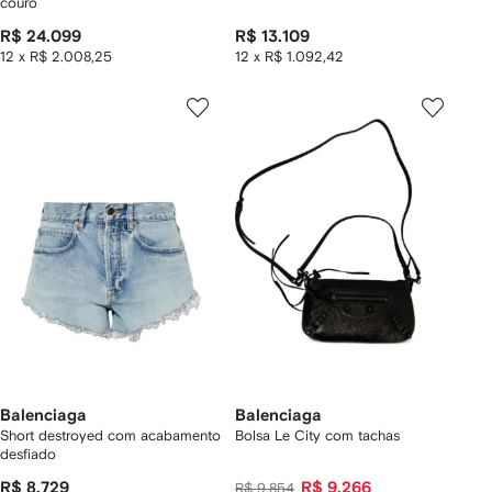
couro
R$ 24.099
R$ 13.109
12 x R$ 2.008,25
12 x R$ 1.092,42
Balenciaga
Balenciaga
Short destroyed com acabamento
Bolsa Le City com tachas
desfiado
R$ 8.729
R$ 9.266
R$ 9.854