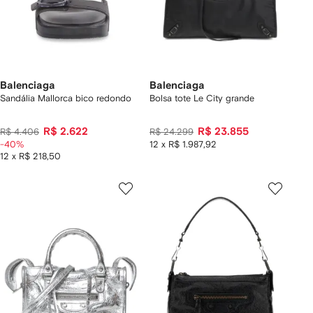
Balenciaga
Balenciaga
Sandália Mallorca bico redondo
Bolsa tote Le City grande
R$ 2.622
R$ 23.855
R$ 4.406
R$ 24.299
-40%
12 x R$ 1.987,92
12 x R$ 218,50