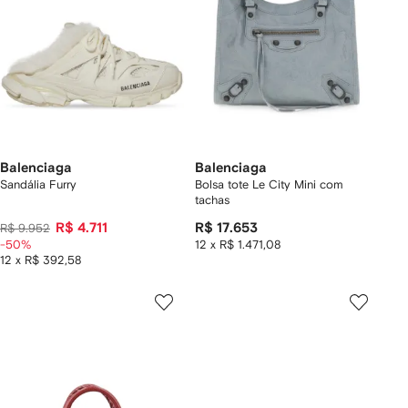
Balenciaga
Balenciaga
Sandália Furry
Bolsa tote Le City Mini com
tachas
R$ 4.711
R$ 17.653
R$ 9.952
-50%
12 x R$ 1.471,08
12 x R$ 392,58