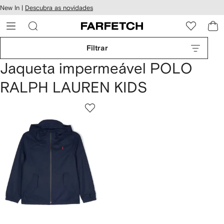
Pular
New In |
Descubra as novidades
essibilidade
para o
 FARFETCH
conteúdo
principal
Filtrar
Jaqueta impermeável POLO
RALPH LAUREN KIDS