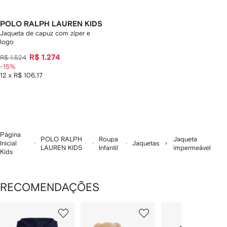
POLO RALPH LAUREN KIDS
Jaqueta de capuz com zíper e
logo
R$ 1.274
R$ 1.524
-15%
12 x R$ 106,17
Página
POLO RALPH
Roupa
Jaqueta
Inicial
Jaquetas
LAUREN KIDS
Infantil
impermeável
Kids
RECOMENDAÇÕES
Mostrando
1
2
3
de
de
de
de
12
12
12