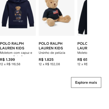
2
tens
POLO RALPH
POLO RALPH
POLO RALPH
LAUREN KIDS
LAUREN KIDS
LAUREN KIDS
Moletom com capuz e
Ursinho de pelúcia
Moletom com logo
estampa Polo Bear
R$ 1.399
R$ 1.825
R$ 650
12 x R$ 116,58
12 x R$ 152,08
12 x R$ 54,17
Explore mais