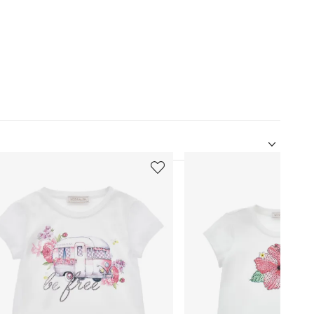
5
de
12