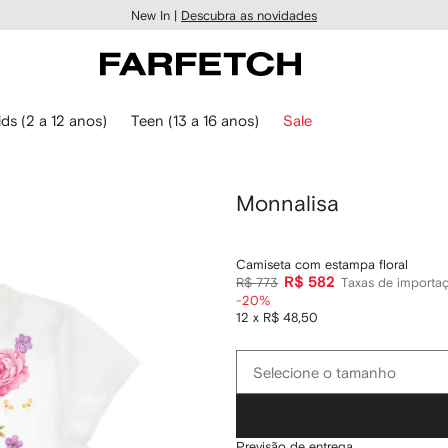
New In |
Descubra as novidades
ids (2 a 12 anos)
Teen (13 a 16 anos)
Sale
Monnalisa
Camiseta com estampa floral
R$ 582
R$ 773
Taxas de importaç
-20%
12 x R$ 48,50
Selecione
Selecione o tamanho
o
tamanho
Previsão de entrega