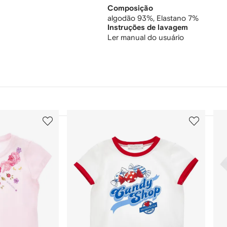
Composição
algodão 93%,
Elastano 7%
Instruções de lavagem
Ler manual do usuário
3
4
de
de
12
12