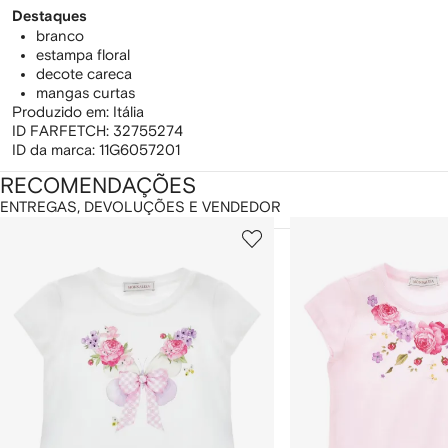
Destaques
branco
estampa floral
decote careca
mangas curtas
Produzido em: Itália
ID FARFETCH:
32755274
ID da marca:
11G6057201
RECOMENDAÇÕES
ENTREGAS, DEVOLUÇÕES E VENDEDOR
ostrando
1
2
de
de
e
12
12
2
tens