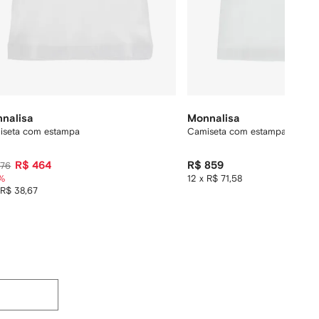
nalisa
Monnalisa
iseta com estampa
Camiseta com estampa de hibis
R$ 464
R$ 859
776
%
12 x R$ 71,58
 R$ 38,67