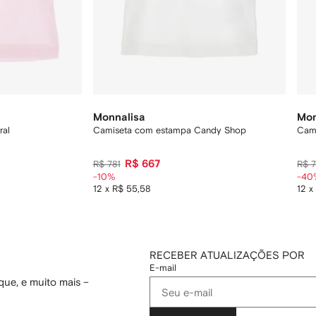
Monnalisa
Mon
ral
Camiseta com estampa Candy Shop
Cam
R$ 667
R$ 781
R$ 
-10%
-40
12 x R$ 55,58
12 x
RECEBER ATUALIZAÇÕES POR
E-mail
ue, e muito mais –