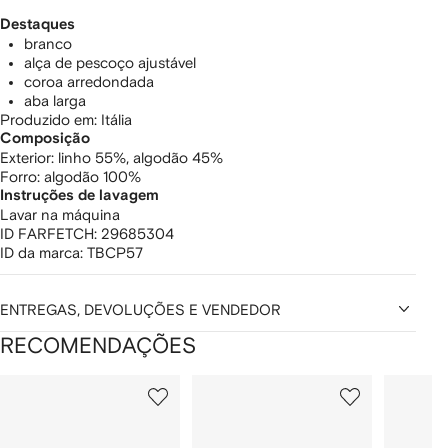
Destaques
branco
alça de pescoço ajustável
coroa arredondada
aba larga
Produzido em: Itália
Composição
Exterior:
linho 55%,
algodão 45%
Forro:
algodão 100%
Instruções de lavagem
Lavar na máquina
ID FARFETCH:
29685304
ID da marca:
TBCP57
ENTREGAS, DEVOLUÇÕES E VENDEDOR
RECOMENDAÇÕES
Mostrando
1
2
3
de
de
de
de
12
12
12
2