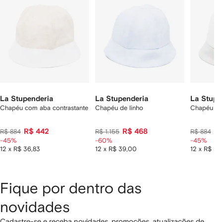
tens
La Stupenderia
La Stupenderia
La Stupe
Chapéu com aba contrastante
Chapéu de linho
Chapéu co
R$ 442
R$ 468
R
R$ 884
R$ 1.155
R$ 884
-45%
-60%
-45%
12 x R$ 36,83
12 x R$ 39,00
12 x R$ 36
Fique por dentro das
novidades
Cadastre-se e receba novidades, promoções, atualizações de