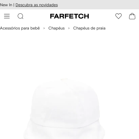
Pular
New In |
Descubra as novidades
essibilidade
para o
 FARFETCH
conteúdo
principal
Acessórios para bebê
Chapéus
Chapéus de praia