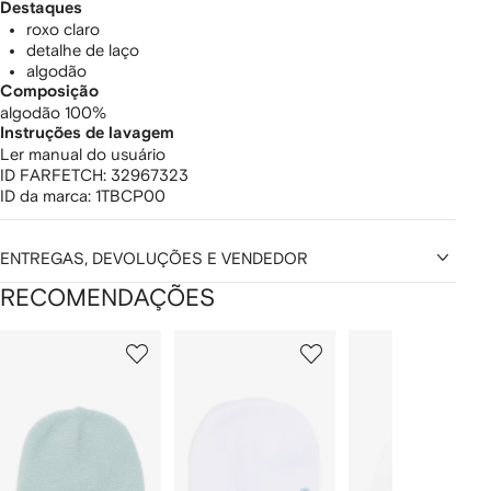
Destaques
roxo claro
detalhe de laço
algodão
Composição
algodão 100%
Instruções de lavagem
Ler manual do usuário
ID FARFETCH:
32967323
ID da marca:
1TBCP00
ENTREGAS, DEVOLUÇÕES E VENDEDOR
RECOMENDAÇÕES
Mostrando
1
2
3
de
de
de
de
12
12
12
2
tens