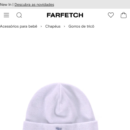
Pular
New In |
Descubra as novidades
essibilidade
para o
 FARFETCH
conteúdo
principal
Acessórios para bebê
Chapéus
Gorros de tricô