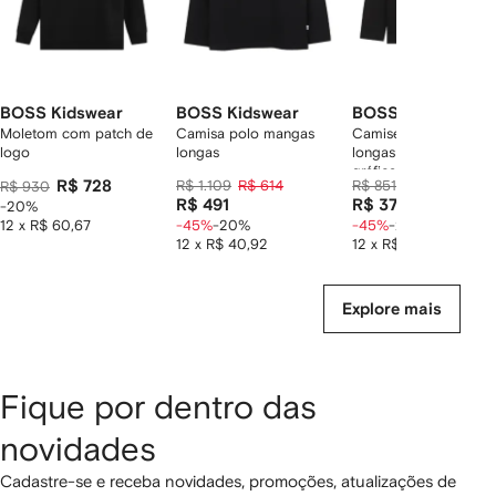
BOSS Kidswear
BOSS Kidswear
BOSS Kidswear
Moletom com patch de
Camisa polo mangas
Camiseta mangas
logo
longas
longas com estampa
gráfica
R$ 728
R$ 1.109
R$ 614
R$ 851
R$ 472
R$ 930
R$ 491
R$ 378
-20%
12 x R$ 60,67
-45%
-20%
-45%
-20%
12 x R$ 40,92
12 x R$ 31,50
Explore mais
Fique por dentro das
novidades
Cadastre-se e receba novidades, promoções, atualizações de