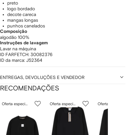
preto
logo bordado
decote careca
mangas longas
punhos canelados
Composição
algodão 100%
Instruções de lavagem
Lavar na máquina
ID FARFETCH:
30082376
ID da marca:
J52364
ENTREGAS, DEVOLUÇÕES E VENDEDOR
RECOMENDAÇÕES
Mostrando
1
2
3
Oferta especial
Oferta especial
Oferta especial
de
de
de
de
12
12
12
2
tens