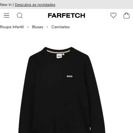
Pular
New In |
Descubra as novidades
essibilidade
para o
 FARFETCH
conteúdo
principal
Roupa Infantil
Blusas
Camisetas