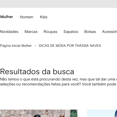
Pular
essibilidade
para o
 FARFETCH
conteúdo
principal
Mulher
Homem
Kids
se
Novidades
Marcas
Roupas
Sapatos
Bolsas
Acessór
s
etas
o
Página Inicial Mulher
DICAS DE MODA POR THÁSSIA NAVES
eclado
ara
avegar.
Resultados da busca
Não temos o que está procurando desta vez, mas que tal dar uma
seleções ou recomendações feitas para você? Você também pode 
os links abaixo.
1
2
3
4
de
de
de
de