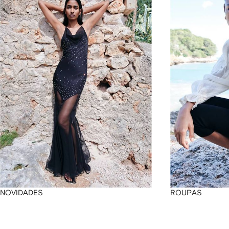
4
4
4
4
NOVIDADES
ROUPAS