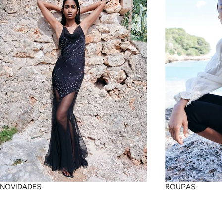
4
4
4
4
NOVIDADES
ROUPAS