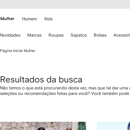
Pular
essibilidade
para o
 FARFETCH
conteúdo
principal
Mulher
Homem
Kids
se
Novidades
Marcas
Roupas
Sapatos
Bolsas
Acessór
s
etas
o
Página Inicial Mulher
eclado
ara
avegar.
Resultados da busca
Não temos o que está procurando desta vez, mas que tal dar uma
seleções ou recomendações feitas para você? Você também pode 
os links abaixo.
1
2
3
4
de
de
de
de