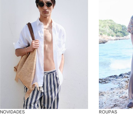
4
4
4
4
NOVIDADES
ROUPAS