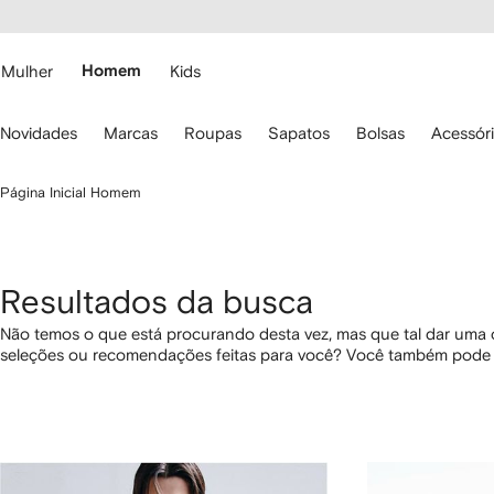
Pular
essibilidade
para o
 FARFETCH
conteúdo
principal
Mulher
Homem
Kids
se
Novidades
Marcas
Roupas
Sapatos
Bolsas
Acessór
s
etas
o
Página Inicial Homem
eclado
ara
avegar.
Resultados da busca
Não temos o que está procurando desta vez, mas que tal dar uma
seleções ou recomendações feitas para você? Você também pode 
os links abaixo.
1
2
3
4
de
de
de
de