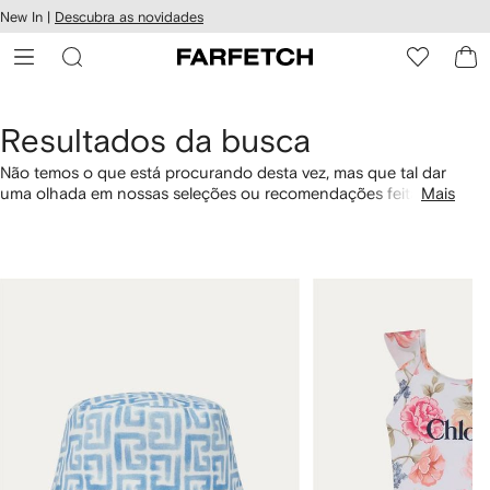
Pular
New In |
Descubra as novidades
essibilidade
para o
 FARFETCH
conteúdo
principal
Resultados da busca
Não temos o que está procurando desta vez, mas que tal dar
uma olhada em nossas seleções ou recomendações feitas
Mais
para você? Você também pode por categoria com os links
abaixo.
1
2
de
de
4
4