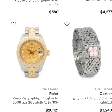
Kelly 17mm watch
ساعة 'ماليس' بسير مونوغرام وكعب
19 ملم
$580
$4,277
Pre-Owned
Pre-Owned
Rolex
Cartier
ساعة 'بانتير روبان' 21 ملم من
ساعة 'أويستر بربتشوال ديت جست
الألفينيات
10P' مزينة بألماس 26 ملم 2006
$20,121
$3,240