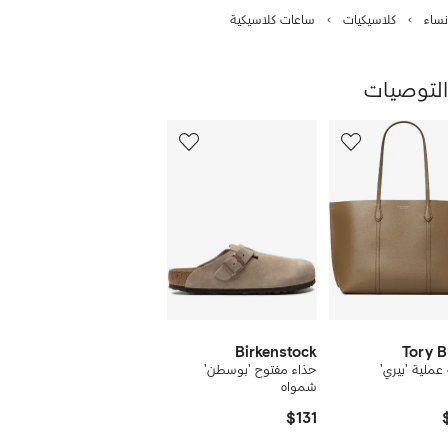
نساء
كلاسيكيات
ساعات كلاسيكية
التوصيات
رض
12
من
ن
12
1
نتجات
Birkenstock
Tory 
ملية 'بيري'
حذاء مفتوح 'بوسطن'
شمواه
$131