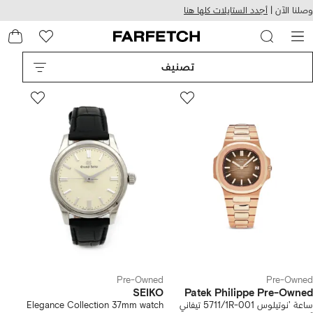
هيل
التخطي
وصلنا الآن |
أجدد الستايلات كلها هنا
استخدام
للمحتوى
ى
الرئيسي
FARFETC
تصنيف
Pre-Owned
Pre-Owned
SEIKO
Patek Philippe Pre-Owned
ساعة 'نوتيلوس 5711/1R-001 تيفاني
Elegance Collection 37mm watch