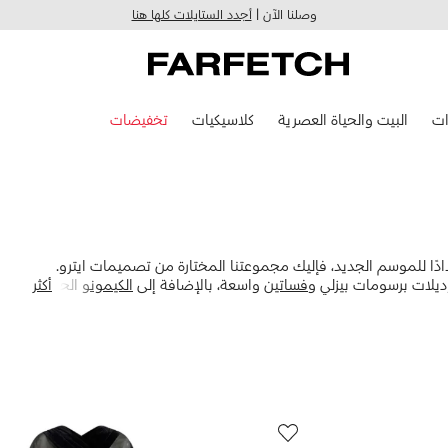
وصلنا الآن |
أجدد الستايلات كلها هنا
ت
البيت والحياة العصرية
كلاسيكيات
تخفيضات
دًا للموسم الجديد، فإليك مجموعتنا المختارة من تصميمات ايترو.
ديلات برسومات بيزلي و
فساتين
واسعة، بالإضافة إلى
الكيمونو
الحريري
أكثر
يحة ومطرزة بالزهور لتتألقي بإطلالة تخطف جميع الأنظار.