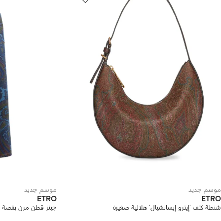
موسم جديد
موسم جديد
ETRO
ETRO
شنطة كتف 'إيترو إيسانشيال' هلالية صغيرة
جينز قطن مرن بقصة و