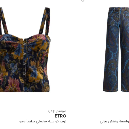
موسم جديد
ETRO
اسعة ونقش بيزلي
توب كورسيه مخملي بطبعة زهور