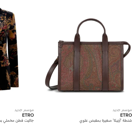
موسم جديد
موسم جديد
ETRO
ETRO
شنطة 'أرنيكا' صغيرة بمقبض علوي
جاكيت قطن مخملي بصف