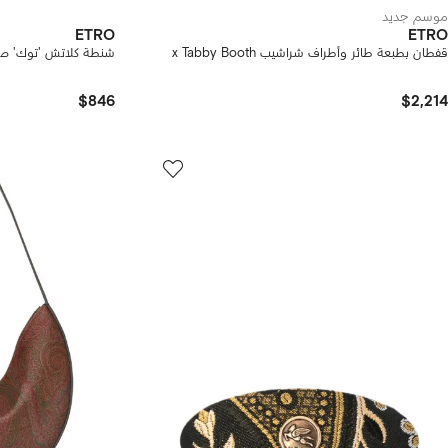
موسم جديد
ETRO
ETRO
قفطان بطبعة طائر وأطراف شراشيب x Tabby Booth
شنطة كلاتش 'توك' صغي
$846
$2,214