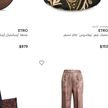
موسم جديد
ETRO
ETRO
مشبك شعر 'بيغاسوس' جاكار مضفر
شنطة 'إيسانشيال أرنيك
$879
$153