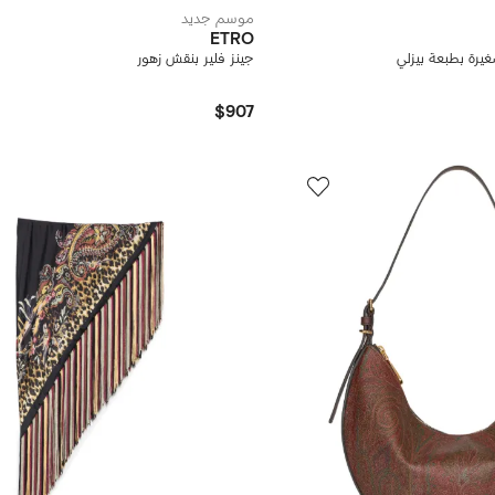
موسم جديد
ETRO
رة بطبعة بيزلي
جينز فلير بنقش زهور
$907