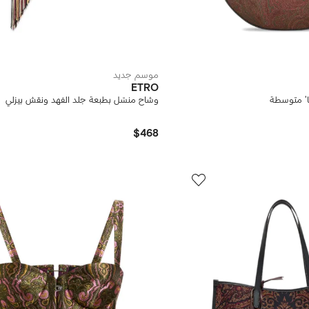
موسم جديد
ETRO
ا' متوسطة
وشاح منسّل بطبعة جلد الفهد ونقش بيزلي
$468