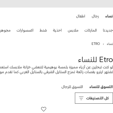
هيل
التخطي
استخدام
للمحتوى
ى
الرئيسي
FARFETC
نساء
رجال
اطفال
تخدام
جديدنا
الماركات
ملابس
احذية
شنط
اكسسوارات
مجوهرا
هم
حة
فاتيح
نساء
ETRO
نقل.
Etro للنساء
لو كنت تبحثين عن أزياء مميزة بلمسة بوهيمية لتنعشي خزانة ملابسك استعدا
تشتهر ايترو بقصات رائعة تمزج الستايل الشرقي بالستايل الغربي كما تقدم مو
المطبوع الذي يضيف لمسة من الرقي إلى ملابسك، ولا تنسى اختيار
سنيكرز
مر
التسوق للنساء
التسوق للرجال
كل التصنيفات