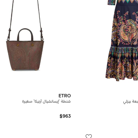
ETRO
ة بيزلي
شنطة 'إيسانشيال أرنيكا' صغيرة
$963