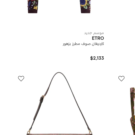
موسم جديد
ETRO
كارديغان صوف مطرز بزهور
$2,133