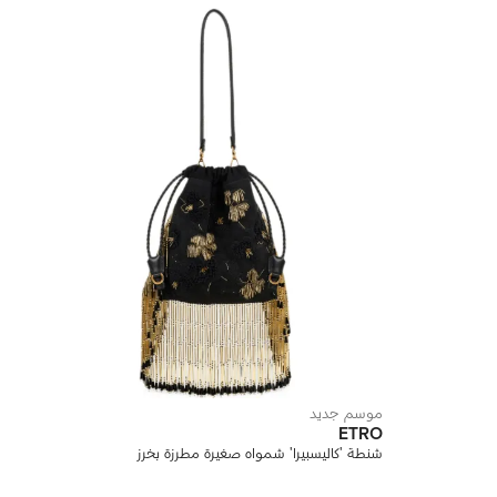
موسم جديد
ETRO
شنطة 'كاليسبيرا' شمواه صغيرة مطرزة بخرز