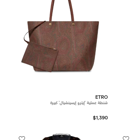
ETRO
شنطة عملية 'إيترو إيسينشيال' كبيرة
$1,390