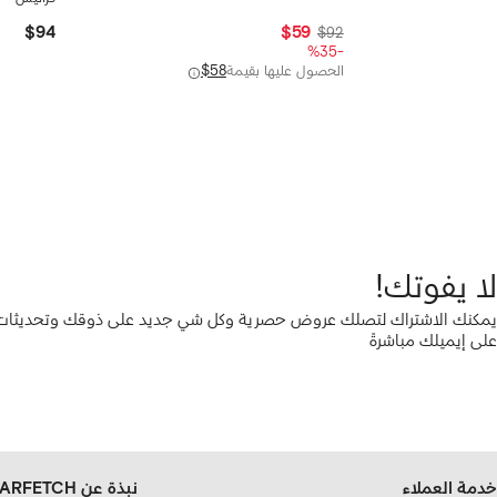
$94
$59
$92
-%35
الحصول عليها بقيمة
$58
لا يفوتك!
يمكنك الاشتراك لتصلك عروض حصرية وكل شي جديد على ذوقك وتحديثات ع
على إيميلك مباشرةً
خدمة العملاء
نبذة عن FARFETCH