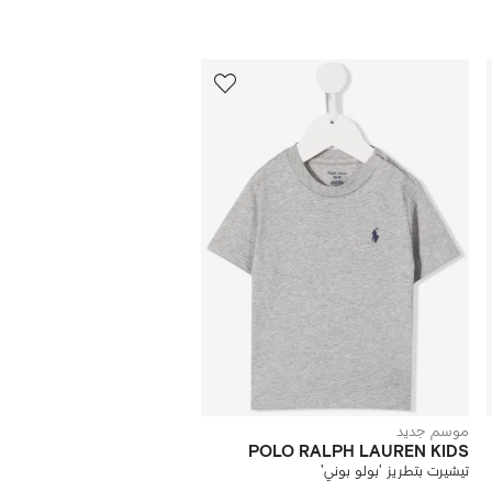
12
من
12
موسم جديد
POLO RALPH LAUREN KIDS
تيشيرت بتطريز 'بولو بوني'