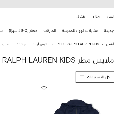
هيل
التخطي
استخدام
للمحتوى
ى
الرئيسي
FARFETC
نساء
رجال
اطفال
تخدام
جديدنا
ستايلات كوول للمدرسة
الماركات
صغار (0-36 شهرًا)
بنات
هم
حة
فاتيح
أطفال
POLO RALPH LAUREN KIDS
ملابس أولاد
جاكيتات
ملابس
نقل.
ملابس مطر POLO RALPH LAUREN KIDS للأطفال
كل التصنيفات