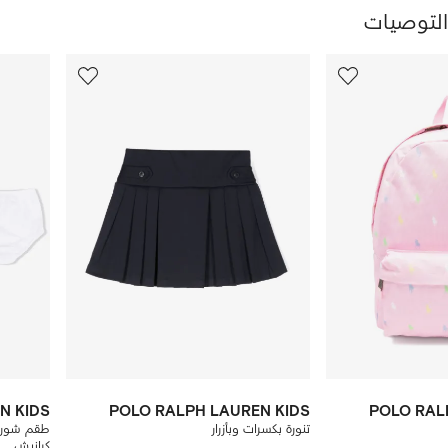
التوصيات
رض
10
9
من
من
ن
12
12
تجات
N KIDS
POLO RALPH LAUREN KIDS
POLO RAL
تنورة بكسرات وبأزرار
طقم شورت
كرانيش