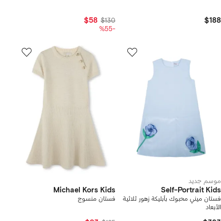
$58
$188
$130
-%55
موسم جديد
Michael Kors Kids
Self-Portrait Kids
فستان ميني محبوك بأبليكة زهور ثلاثية
فستان منسوج
الأبعاد