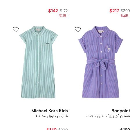
$142
$217
$172
$399
-%15
-%45
Michael Kors Kids
Bonpoint
فستان 'جيزيل' مطرز ومخطط
قميص طويل مخطط