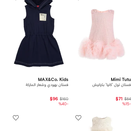
MAX&Co. Kids
Mimi Tutu
فستان تول 'كانيا' بكرانيش
فستان بهودي وشعار الماركة
$96
$71
$160
$84
-%40
-%15