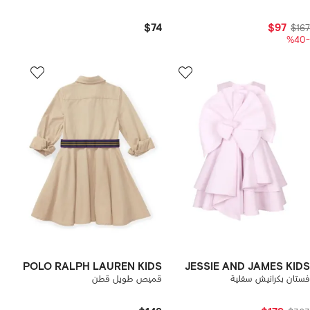
$74
$97
$167
-%40
POLO RALPH LAUREN KIDS
JESSIE AND JAMES KIDS
فستان بكرانيش سفلية
قميص طويل قطن