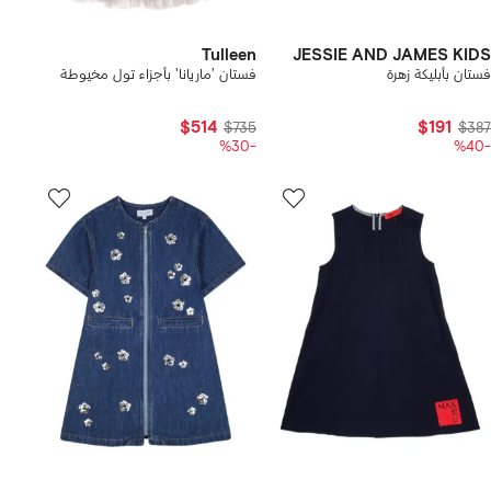
Tulleen
JESSIE AND JAMES KIDS
فستان بأبليكة زهرة
فستان 'ماريانا' بأجزاء تول مخيوطة
$514
$191
$735
$387
-%30
-%40