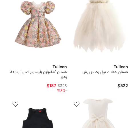
Tulleen
Tulleen
فستان حفلات تول بخصر ريش
فستان 'شامباين بلوسوم لامور' بطبعة
زهور
$187
$322
$323
-%30