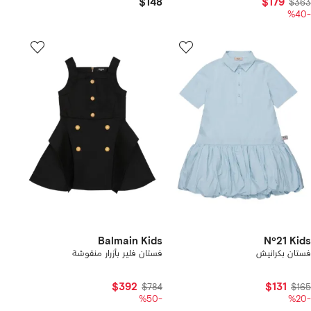
$148
$179
$363
-%40
Balmain Kids
Nº21 Kids
فستان بكرانيش
فستان فلير بأزرار منقوشة
$392
$131
$784
$165
-%50
-%20