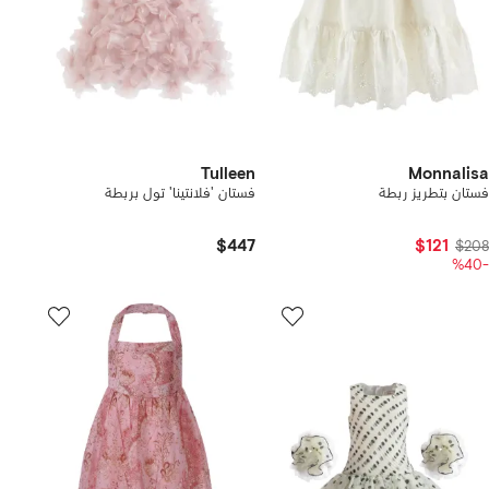
Tulleen
Monnalisa
فستان بتطريز ربطة
فستان 'فلانتينا' تول بربطة
$447
$121
$208
-%40