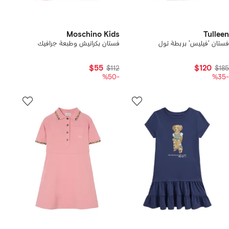
Moschino Kids
Tulleen
فستان 'فيليس' بربطة تول
فستان بكرانيش وطبعة جرافيك
$55
$120
$112
$185
-%50
-%35