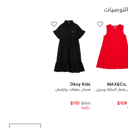
التوصيات
رض
12
من
ن
12
1
نتجات
Dkny Kids
MAX&Co. 
بشعار الماركة وبدون
فستان بطبقات وكرانيش
$110
$108
$200
-%45