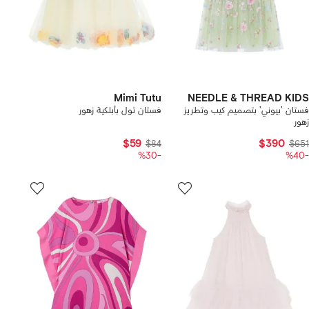
Mimi Tutu
NEEDLE & THREAD KIDS
فستان 'بيوني' بتصميم كيب وتطريز
فستان تول بأبلكية زهور
زهور
$59
$390
$84
$651
-%30
-%40