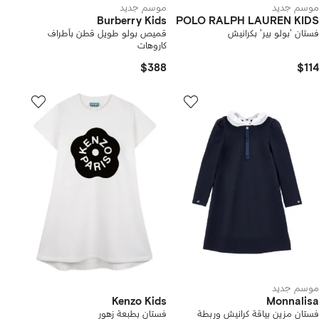
موسم جديد
موسم جديد
Burberry Kids
POLO RALPH LAUREN KIDS
فستان 'بولو بير' بكرانيش
قميص بولو طويل قطن بأطراف
كاروهات
$388
$114
موسم جديد
Kenzo Kids
Monnalisa
فستان مزين بياقة كرانيش وربطة
فستان بطبعة زهور