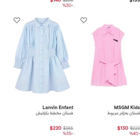
$140
$199
$200
-%30
Lanvin Enfant
MSGM Kids
فستان بحزام مربوط
فستان مخطط بكرانيش
$220
$130
$365
$222
-%35
-%40