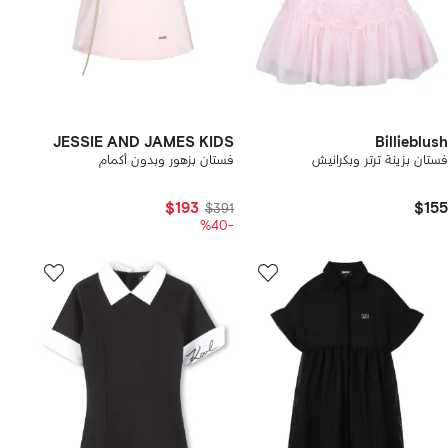
JESSIE AND JAMES KIDS
Billieblush
فستان بزينة ترتر وبكرانيش
فستان بزهور وبدون أكمام
$193
$155
$391
-%40