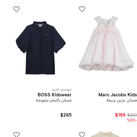
موسم جديد
BOSS Kidswear
Marc Jacobs Kids
فستان مزين بربطة
فستان بأكمام منفوشة
$265
$189
$420
-%55