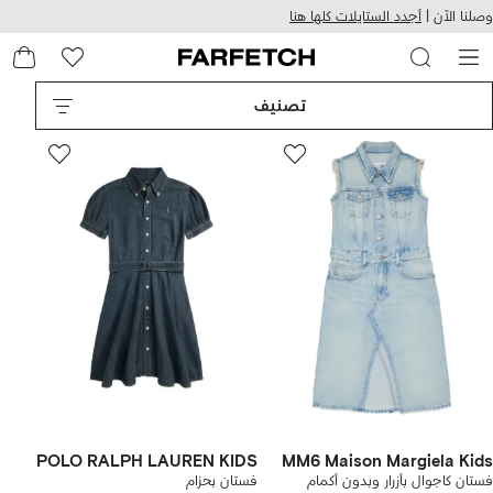
هيل
التخطي
وصلنا الآن |
أجدد الستايلات كلها هنا
استخدام
للمحتوى
ى
الرئيسي
FARFETC
تصنيف
POLO RALPH LAUREN KIDS
MM6 Maison Margiela Kids
فستان كاجوال بأزرار وبدون أكمام
فستان بحزام