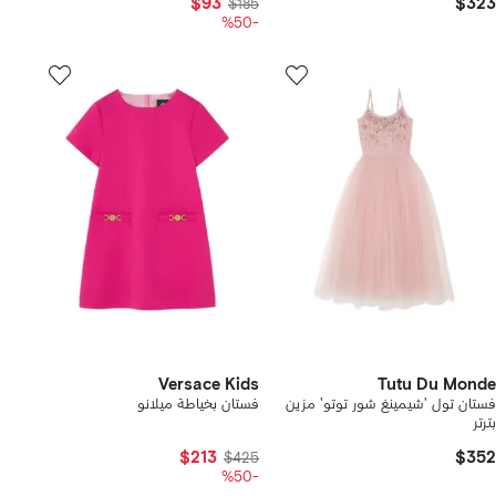
$93
$323
$185
-%50
Versace Kids
Tutu Du Monde
فستان تول 'شيمينغ شور توتو' مزين
فستان بخياطة ميلانو
بترتر
$213
$352
$425
-%50