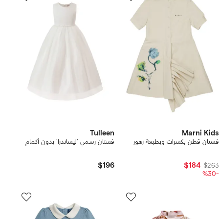
Tulleen
Marni Kids
فستان قطن بكسرات وبطبعة زهور
فستان رسمي 'ليساندرا' بدون أكمام
$196
$184
$263
-%30