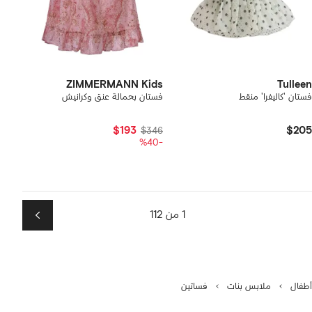
ZIMMERMANN Kids
Tulleen
فستان 'كاليفرا' منقط
فستان بحمالة عنق وكرانيش
$193
$205
$346
-%40
1 من 112
التالي
أطفال
ملابس بنات
فساتين