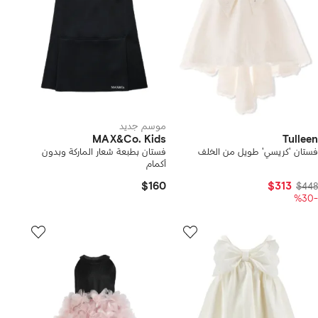
موسم جديد
MAX&Co. Kids
Tulleen
فستان 'كريسي' طويل من الخلف
فستان بطبعة شعار الماركة وبدون
أكمام
$160
$313
$448
-%30