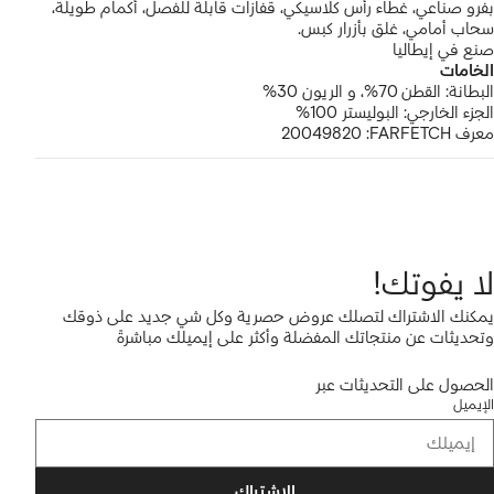
عار
بفرو صناعي، غطاء رأس كلاسيكي، قفازات قابلة للفصل، أكمام طويلة،
سحاب أمامي، غلق بأزرار كبس.
لماركة
صنع في إيطاليا
الخامات
البطانة:
القطن 70%، و
الريون 30%
الجزء الخارجي:
البوليستر 100%
معرف FARFETCH:
20049820
لا يفوتك!
يمكنك الاشتراك لتصلك عروض حصرية وكل شي جديد على ذوقك
وتحديثات عن منتجاتك المفضلة وأكثر على إيميلك مباشرةً
الحصول على التحديثات عبر
الإيميل
الاشتراك