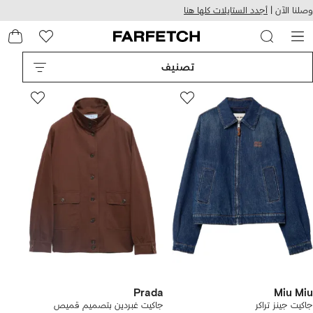
هيل
التخطي
وصلنا الآن |
أجدد الستايلات كلها هنا
استخدام
للمحتوى
ى
الرئيسي
FARFETC
تصنيف
Prada
Miu Miu
جاكيت جينز تراكر
جاكيت غبردين بتصميم قميص