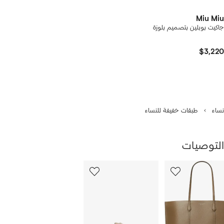
Miu Miu
جاكيت بوبلين بتصميم بلوزة
$3,220
نساء
طبقات خفيفة للنساء
التوصيات
رض
12
من
ن
12
1
نتجات