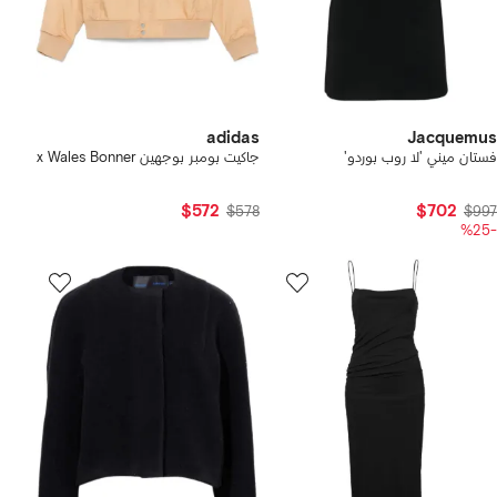
adidas
Jacquemus
فستان ميني 'لا روب بوردو'
جاكيت بومبر بوجهين x Wales Bonner
$572
$702
$578
$997
-%25