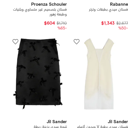
Proenza Schouler
Rabanne
فستان ميدي بطبقات وترتر
فستان بتصميم غير متساوي وبثنيات
وطبعة زهور
$604
$1,343
$1,710
$2,677
-%65
-%50
Jil Sander
Jil Sander
فستان ميدي برقبة V وبدون أكمام
تنورة ميدي بزينة ربطة