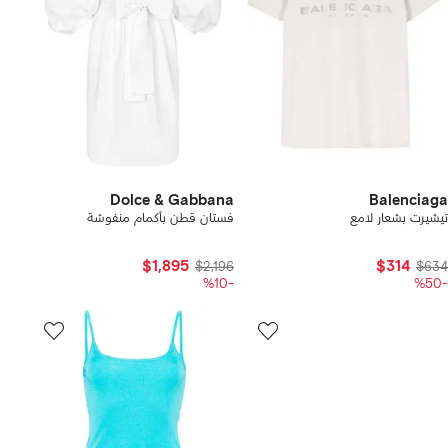
Dolce & Gabbana
Balenciaga
تيشيرت بشعار لامع
فستان قطن بأكمام منفوشة
$1,895
$314
$2,196
$634
-%10
-%50