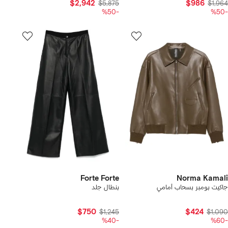
$2,942
$986
$5,875
$1,964
-%50
-%50
Forte Forte
Norma Kamali
جاكيت بومبر بسحاب أمامي
بنطال جلد
$750
$424
$1,245
$1,090
-%40
-%60