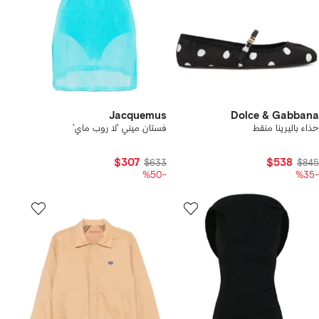
Jacquemus
Dolce & Gabbana
حذاء باليرينا منقط
فستان ميني 'لا روب ماي'
$307
$538
$633
$845
-%50
-%35