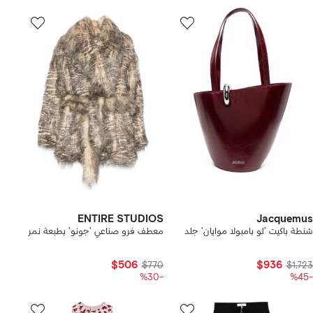
ENTIRE STUDIOS
Jacquemus
شنطة باكيت 'لو بامبولا موايان' جلد
معطف فرو صناعي 'جونو' بطبعة نمر
$506
$936
$770
$1,723
-%30
-%45