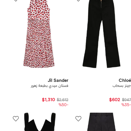
Jil Sander
Chloé
جينز بسحاب
فستان ميدي بطبعة زهور
$1,310
$602
$2,612
$947
-%50
-%35