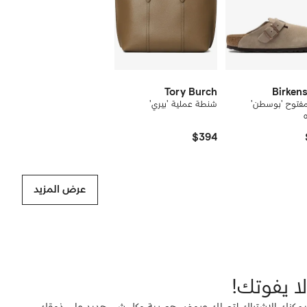
Tory Burch
Birken
مفتوح 'بوسطن'
شنطة عملية 'بيري'
$394
عرض المزيد
لا يفوتك!