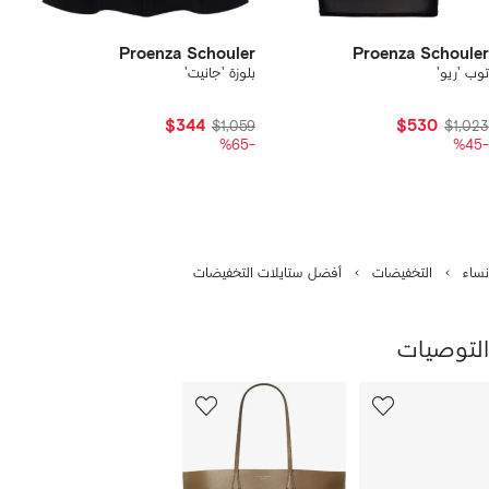
Proenza Schouler
Proenza Schouler
توب 'ريو'
بلوزة 'جانيت'
$344
$530
$1,059
$1,023
-%65
-%45
نساء
التخفيضات
أفضل ستايلات التخفيضات
التوصيات
رض
12
من
ن
12
1
نتجات