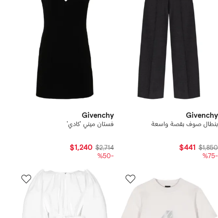
Givenchy
Givenchy
بنطال صوف بقصة واسعة
فستان ميني 'كادي'
$1,240
$441
$2,714
$1,850
-%50
-%75