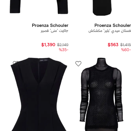
Proenza Schouler
Proenza Schouler
فستان ميدي 'بلير' مكشكش
جاكيت 'منى' قصير
$1,390
$563
$2,149
$1,415
-%35
-%60