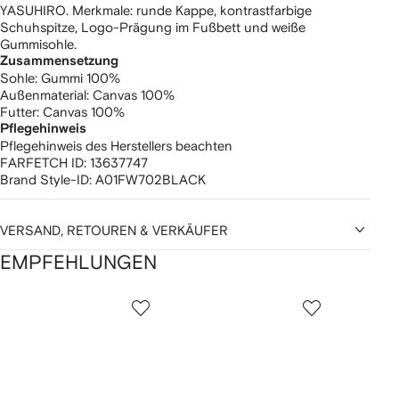
YASUHIRO. Merkmale: runde Kappe, kontrastfarbige
Schuhspitze, Logo-Prägung im Fußbett und weiße
Gummisohle.
Zusammensetzung
Sohle:
Gummi 100%
Außenmaterial:
Canvas 100%
Futter:
Canvas 100%
Pflegehinweis
Pflegehinweis des Herstellers beachten
FARFETCH ID:
13637747
Brand Style-ID:
A01FW702BLACK
VERSAND, RETOUREN & VERKÄUFER
EMPFEHLUNGEN
1
2
3
von
von
von
von
2
12
12
12
rtikel(n)
zeigen