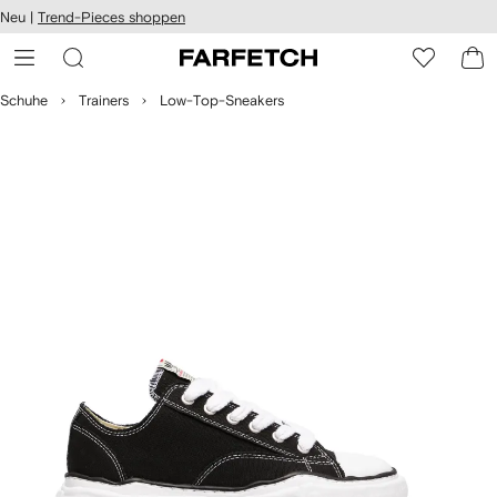
rierefreiheit
Neu |
Trend-Pieces shoppen
eiter zum
auptmenü
RFETCH
Schuhe
Trainers
Low-Top-Sneakers