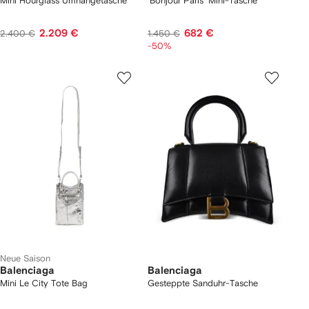
Mini Hourglass Umhängetasche
'Bonjour Paris' Mini-Tasche
2.209 €
682 €
2.400 €
1.450 €
-50%
Neue Saison
Balenciaga
Balenciaga
Mini Le City Tote Bag
Gesteppte Sanduhr-Tasche