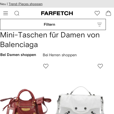
rierefreiheit
Neu |
Trend-Pieces shoppen
eiter zum
auptmenü
RFETCH
Filtern
Mini-Taschen für Damen von
Balenciaga
Bei Damen shoppen
Bei Herren shoppen