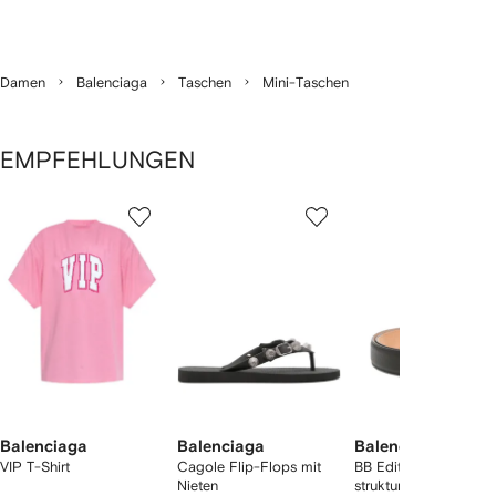
Damen
Balenciaga
Taschen
Mini-Taschen
EMPFEHLUNGEN
1
2
3
von
von
von
von
2
12
12
12
rtikel(n)
zeigen
Balenciaga
Balenciaga
Balenciaga
VIP T-Shirt
Cagole Flip-Flops mit
BB Edit Gürtel aus
Nieten
strukturiertem Leder