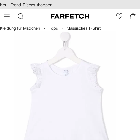
rierefreiheit
Neu |
Trend-Pieces shoppen
eiter zum
auptmenü
RFETCH
Kleidung für Mädchen
Tops
Klassisches T-Shirt