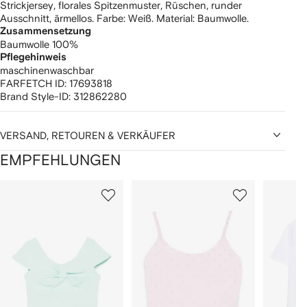
Strickjersey, florales Spitzenmuster, Rüschen, runder
Ausschnitt, ärmellos. Farbe: Weiß. Material: Baumwolle.
Zusammensetzung
Baumwolle 100%
Pflegehinweis
maschinenwaschbar
FARFETCH ID:
17693818
Brand Style-ID:
312862280
VERSAND, RETOUREN & VERKÄUFER
EMPFEHLUNGEN
1
2
3
von
von
von
von
2
12
12
12
rtikel(n)
zeigen