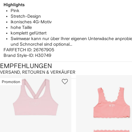
Highlights
Pink
Stretch-Design
ikonisches 4G-Motiv
hohe Taille
komplett gefüttert
Swimwear kann nur über Ihrer eigenen Unterwäsche anprobier
und Schnorchel sind optional...
FARFETCH ID:
26767905
Brand Style-ID:
H30749
EMPFEHLUNGEN
VERSAND, RETOUREN & VERKÄUFER
1
2
on
Promotion
von
von
2
12
12
rtikel(n)
eigen