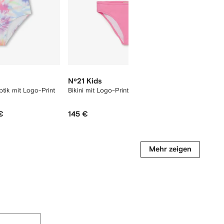
Nº21 Kids
Marni K
ptik mit Logo-Print
Bikini mit Logo-Print
Bikini mi
€
145 €
90 €
45
-50%
-2
Mehr zeigen