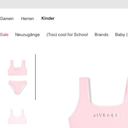
rierefreiheit
eiter zum
auptmenü
RFETCH
Damen
Herren
Kinder
erwenden
Sale
Neuzugänge
(Too) cool for School
Brands
Baby 
ie
ie
eiltasten
ur
Bild
avigation.
1
von
6