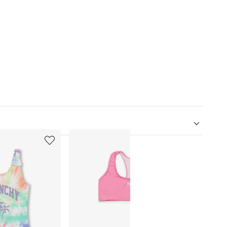
5
6
Promot
von
von
12
12