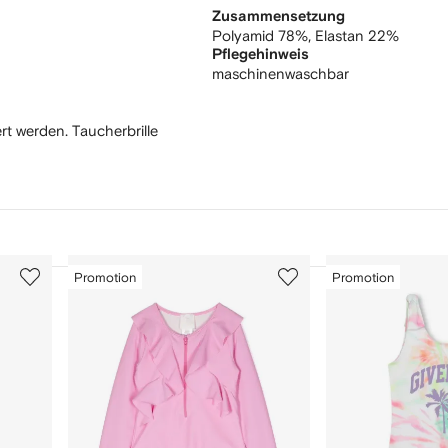
Zusammensetzung
Polyamid 78%,
Elastan 22%
Pflegehinweis
maschinenwaschbar
t werden. Taucherbrille
3
4
Promotion
Promotion
von
von
12
12