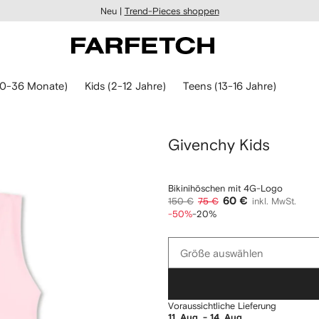
Neu |
Trend-Pieces shoppen
(0-36 Monate)
Kids (2-12 Jahre)
Teens (13-16 Jahre)
Givenchy Kids
Bikinihöschen mit 4G-Logo
60 €
150 €
75 €
inkl. MwSt.
-50%
-20%
Größe
Größe auswählen
auswählen
Voraussichtliche Lieferung
11. Aug. - 14. Aug.