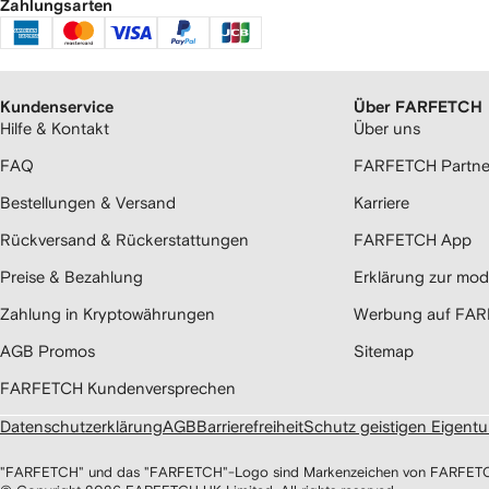
Zahlungsarten
Kundenservice
Über FARFETCH
Hilfe & Kontakt
Über uns
FAQ
FARFETCH Partne
Bestellungen & Versand
Karriere
Rückversand & Rückerstattungen
FARFETCH App
Preise & Bezahlung
Erklärung zur mod
Zahlung in Kryptowährungen
Werbung auf FA
AGB Promos
Sitemap
FARFETCH Kundenversprechen
Datenschutzerklärung
AGB
Barrierefreiheit
Schutz geistigen Eigent
"FARFETCH" und das "FARFETCH"-Logo sind Markenzeichen von FARFETCH UK