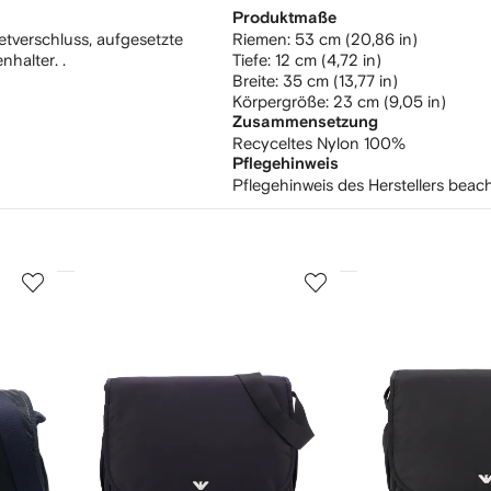
Produktmaße
etverschluss, aufgesetzte
Riemen: 53 cm (20,86 in)
nhalter. .
Tiefe: 12 cm (4,72 in)
Breite: 35 cm (13,77 in)
Körpergröße: 23 cm (9,05 in)
Zusammensetzung
Recyceltes Nylon 100%
Pflegehinweis
Pflegehinweis des Herstellers beac
3
4
von
von
12
12