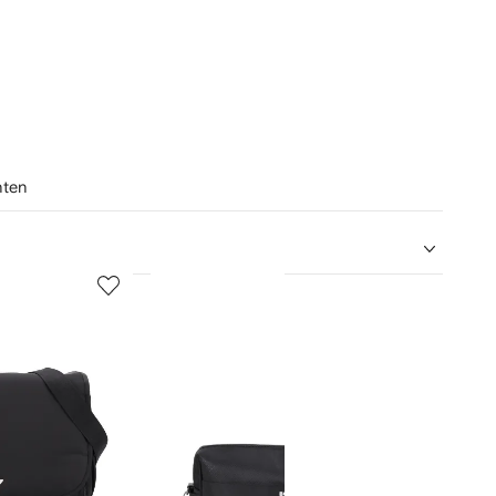
hten
5
6
von
von
12
12