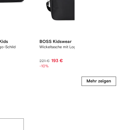
Kids
BOSS Kidswear
Moschi
go-Schild
Wickeltasche mit Logo
Wickelta
193 €
3
221 €
362 €
-10%
Mehr zeigen