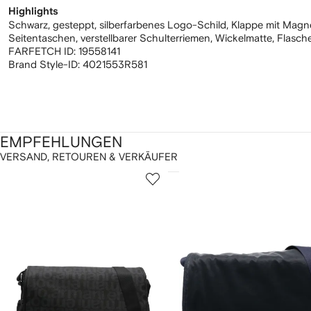
Highlights
Schwarz, gesteppt, silberfarbenes Logo-Schild, Klappe mit Magn
Seitentaschen, verstellbarer Schulterriemen, Wickelmatte, Flasche
FARFETCH ID:
19558141
Brand Style-ID:
4021553R581
EMPFEHLUNGEN
VERSAND, RETOUREN & VERKÄUFER
1
2
on
von
von
2
12
12
rtikel(n)
eigen