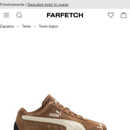
cesibilidad
Ir al
Próximamente |
Descubre todo lo nuevo
contenido
ARFETCH
principal
Zapatos
Tenis
Tenis bajos