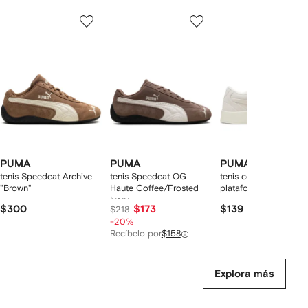
Mostrando
1
2
3
de
de
de
de
12
12
12
2
rtículos
PUMA
PUMA
PUMA
tenis Speedcat Archive
tenis Speedcat OG
tenis con agujetas y
"Brown"
Haute Coffee/Frosted
plataforma
Ivory
$300
$173
$139
$218
-20%
Recíbelo por
$158
Explora más