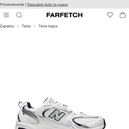
cesibilidad
Ir al
Próximamente |
Descubre todo lo nuevo
contenido
ARFETCH
principal
Zapatos
Tenis
Tenis bajos