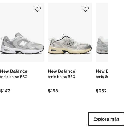
Mostrando
1
2
3
de
de
de
de
12
12
12
2
rtículos
New Balance
New Balance
New Balance
tenis bajos 530
tenis bajos 530
tenis 860V2
$147
$198
$252
Explora más