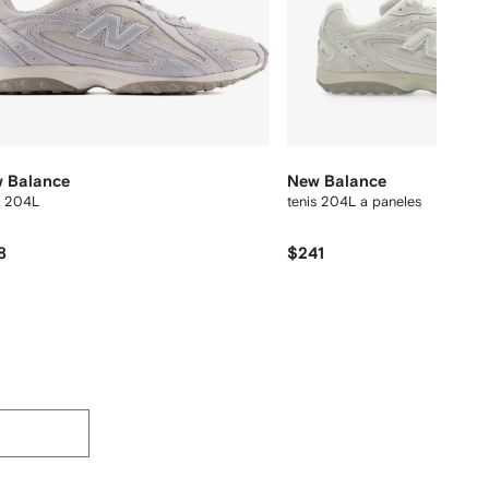
 Balance
New Balance
s 204L
tenis 204L a paneles
8
$241