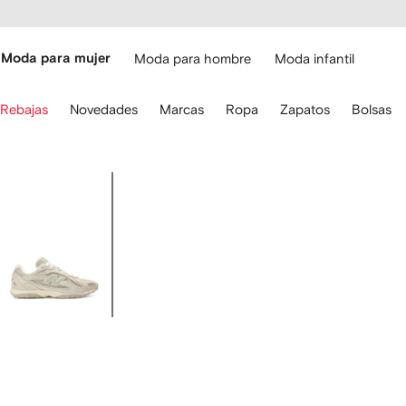
cesibilidad
Ir al
contenido
ARFETCH
principal
Moda para mujer
Moda para hombre
Moda infantil
iliza
Rebajas
Novedades
Marcas
Ropa
Zapatos
Bolsas
s
lechas
el
eclado
Imagen
ara
3
avegar.
de
3