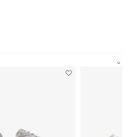
5
de
12