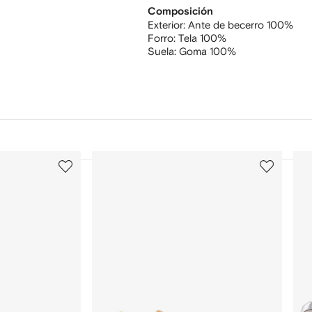
Composición
Exterior:
Ante de becerro 100%
Forro:
Tela 100%
Suela:
Goma 100%
3
4
de
de
12
12