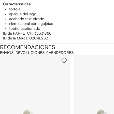
Características
tórtola
aplique del logo
acabado texturizado
cierre lateral con agujetas
tobillo capitonado
ID de FARFETCH:
33331866
ID de la Marca:
U204L2SZ
RECOMENDACIONES
ENVÍOS, DEVOLUCIONES Y VENDEDORES
ostrando
1
2
de
de
e
12
12
2
rtículos