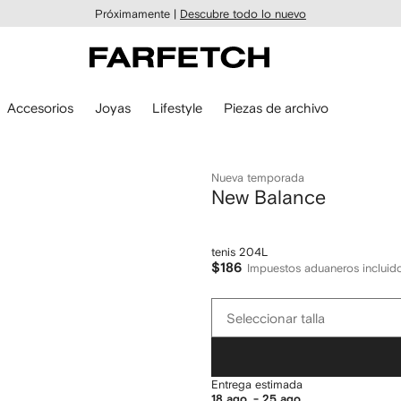
Próximamente |
Descubre todo lo nuevo
Accesorios
Joyas
Lifestyle
Piezas de archivo
Nueva temporada
New Balance
tenis 204L
$186
Impuestos aduaneros incluid
Seleccionar
Seleccionar talla
talla
Entrega estimada
18 ago. - 25 ago.