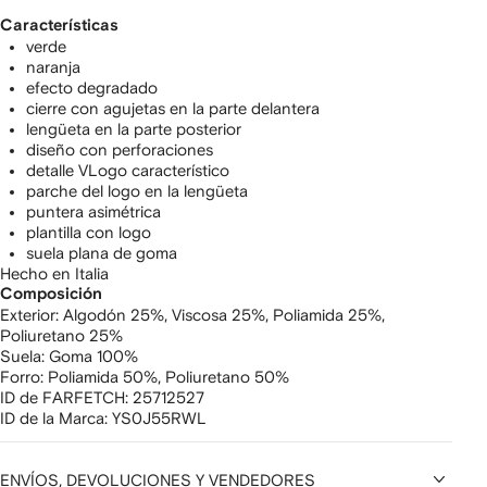
Características
verde
naranja
efecto degradado
cierre con agujetas en la parte delantera
lengüeta en la parte posterior
diseño con perforaciones
detalle VLogo característico
parche del logo en la lengüeta
puntera asimétrica
plantilla con logo
suela plana de goma
Hecho en Italia
Composición
Exterior:
Algodón 25%,
Viscosa 25%,
Poliamida 25%,
Poliuretano 25%
Suela:
Goma 100%
Forro:
Poliamida 50%,
Poliuretano 50%
ID de FARFETCH:
25712527
ID de la Marca:
YS0J55RWL
ENVÍOS, DEVOLUCIONES Y VENDEDORES