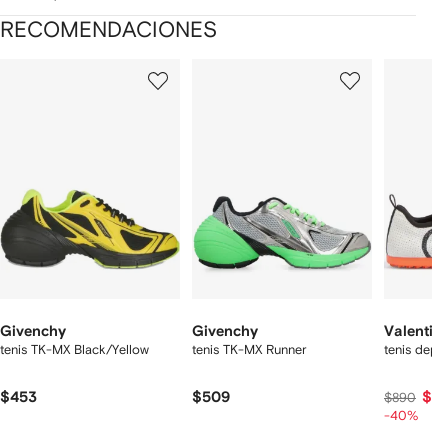
RECOMENDACIONES
Mostrando
1
2
3
de
de
de
de
12
12
12
2
rtículos
Givenchy
Givenchy
Valentin
tenis TK-MX Black/Yellow
tenis TK-MX Runner
tenis depo
$453
$509
$4
$890
-40%