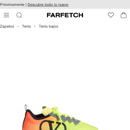
cesibilidad
Ir al
Próximamente |
Descubre todo lo nuevo
contenido
ARFETCH
principal
Zapatos
Tenis
Tenis bajos