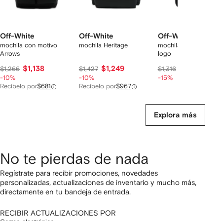
Off-White
Off-White
Off-White
mochila con motivo
mochila Heritage
mochila con hebilla d
Arrows
logo
$1,138
$1,249
$1,061
$1,266
$1,427
$1,316
-10%
-10%
-15%
Recíbelo por
$681
Recíbelo por
$967
Explora más
No te pierdas de nada
Regístrate para recibir promociones, novedades
personalizadas, actualizaciones de inventario y mucho más,
directamente en tu bandeja de entrada.
RECIBIR ACTUALIZACIONES POR