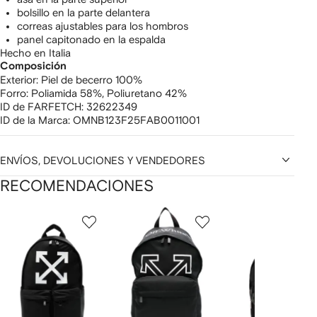
bolsillo en la parte delantera
correas ajustables para los hombros
panel capitonado en la espalda
Hecho en Italia
Composición
Exterior:
Piel de becerro 100%
Forro:
Poliamida 58%,
Poliuretano 42%
ID de FARFETCH:
32622349
ID de la Marca:
OMNB123F25FAB0011001
ENVÍOS, DEVOLUCIONES Y VENDEDORES
RECOMENDACIONES
Mostrando
1
2
3
de
de
de
de
12
12
12
2
rtículos