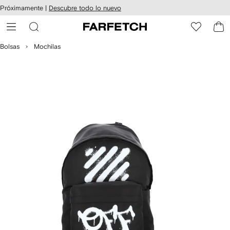
cesibilidad
Ir al
Próximamente |
Descubre todo lo nuevo
contenido
ARFETCH
principal
Bolsas
Mochilas