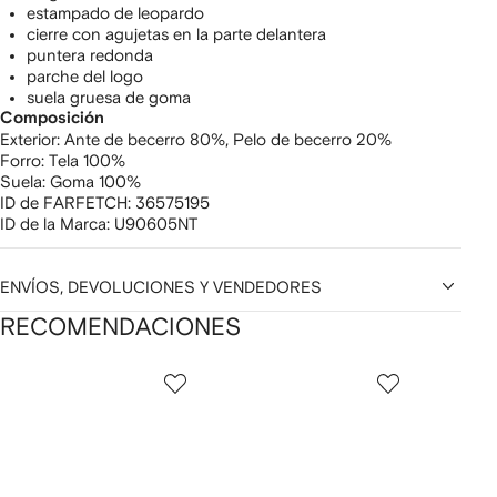
estampado de leopardo
cierre con agujetas en la parte delantera
puntera redonda
parche del logo
suela gruesa de goma
Composición
Exterior:
Ante de becerro 80%,
Pelo de becerro 20%
Forro:
Tela 100%
Suela:
Goma 100%
ID de FARFETCH:
36575195
ID de la Marca:
U90605NT
ENVÍOS, DEVOLUCIONES Y VENDEDORES
RECOMENDACIONES
Mostrando
1
2
3
de
de
de
de
12
12
12
2
rtículos