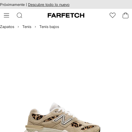
cesibilidad
Ir al
Próximamente |
Descubre todo lo nuevo
contenido
ARFETCH
principal
Zapatos
Tenis
Tenis bajos