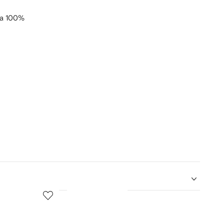
la 100%
5
6
de
de
12
12