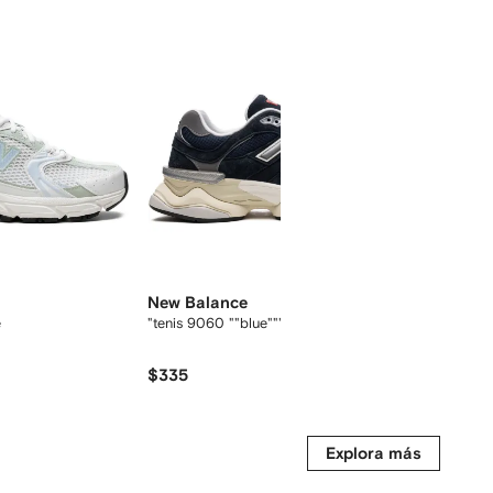
New Balance
New Ba
e
"tenis 9060 ""blue"""
tenis 574
$335
$209
Explora más