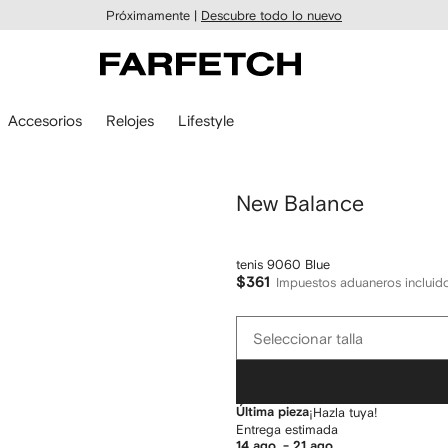
Próximamente |
Descubre todo lo nuevo
Accesorios
Relojes
Lifestyle
New Balance
tenis 9060 Blue
$361
Impuestos aduaneros incluid
Seleccionar
Seleccionar talla
talla
Última pieza
¡Hazla tuya!
Entrega estimada
14 ago. - 21 ago.