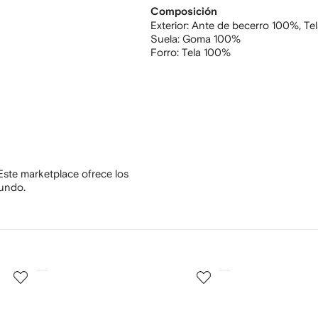
Composición
Exterior:
Ante de becerro 100%,
Te
Suela:
Goma 100%
Forro:
Tela 100%
Este marketplace ofrece los
mundo.
3
4
de
de
12
12