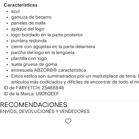
Características
azul
gamuza de becerro
paneles de malla
aplique del logo
logo bordado en la parte posterior
puntera redonda
cierre con agujetas en la parte delantera
parche del logo en la lengüeta
plantilla con logo
suela gruesa de goma
entresuela ABZORB® característica
Estos estilos son suministrados por un marketplace de tenis. 
artículos más codiciados y difíciles de encontrar de todo el 
ID de FARFETCH:
25488848
ID de la Marca:
U9060EEF
RECOMENDACIONES
ENVÍOS, DEVOLUCIONES Y VENDEDORES
ostrando
1
2
de
de
e
12
12
2