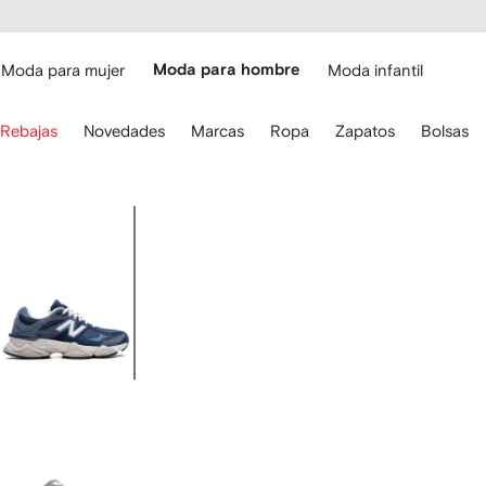
cesibilidad
Ir al
contenido
ARFETCH
principal
Moda para mujer
Moda para hombre
Moda infantil
iliza
Rebajas
Novedades
Marcas
Ropa
Zapatos
Bolsas
s
lechas
el
eclado
Imagen
ara
1
avegar.
de
5