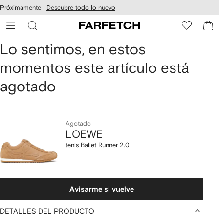
cesibilidad
Ir al
Próximamente |
Descubre todo lo nuevo
contenido
ARFETCH
principal
LOEWE
Lo sentimos, en estos
momentos este artículo está
tenis
agotado
Ballet
Runner
2.0
Agotado
LOEWE
tenis Ballet Runner 2.0
Avisarme si vuelve
DETALLES DEL PRODUCTO